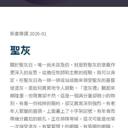
新書導讀 2026-01
聖灰
關於聖灰日，唯一尚未談及的，就是對聖灰的意義作
更深入的反思。從擔任牧師和主教的經驗，我可以肯
定，在聖灰日為一排一排或站或跪來領受聖灰的基督
徒塗灰，是如何異常地令人感動。「塗灰禮」聽起來
頗隆重，但現實卻不然。這是一個具分量卻微小的時
刻，有着一份純粹的簡約，卻又異常深刻強烈。有老
年人緊皺的眉頭，上面畫上了十字架記號。有年青而
帶幾分尷尬的臉孔，正在排隊等候，這次可能是他第
一次接受塗灰。有緊緊閉上的眼睛、有張開的眼睛、