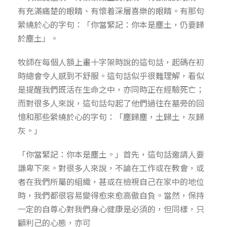
有充滿痛楚的眼睛、有懷着深層喜樂的眼睛。有那句
縈繞於心的字句：「你當緊記：你本是塵土，仍要歸
於塵土」。
牧師在每個人額上畫十字架時說的這句話，起碼在初
時總會令人感到不舒服。這句話似乎很難理解，看似
是提醒我們既活在生命之中，亦同時正在經驗死亡；
而對很多人來說，這句話勾起了他們過往在墓旁的回
憶和那些縈繞於心的字句：「塵歸塵，土歸土，灰歸
灰。」
「你當緊記：你本是塵土。」首先，這句話邀請人要
謙卑下來。對很多人來說，不論在工作或在教會，或
者在我們所屬的組織，甚或在檢視自己在家中的地位
時，我們都很容易變得愈來愈高傲自負。當然，保持
一定的自尊心對我們身心健康是必須的，但同樣，只
顧利己的心態，亦可