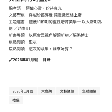
編者語 ｜預備心靈，盼待真光
文藝聚焦｜穿越紛擾浮世 讓意識連結上帝
主題選書｜禮儀和節期的靈性培育美學─ 以大齋期為
例 ／趙崇明
新書導讀｜以原會眾視角解讀新約／張略博士
焦點閱讀｜聖灰
焦點閱讀｜這次的賬單，誰來清算？
🔗
2026年01月號 – 目錄
2026年1月號
大齋期
文藝通訊
焦點閱讀
禮儀