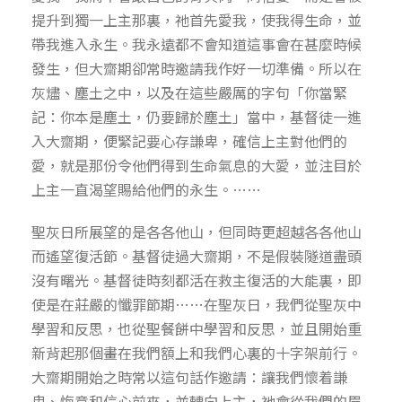
提升到獨一上主那裏，祂首先愛我，使我得生命，並
帶我進入永生。我永遠都不會知道這事會在甚麼時候
發生，但大齋期卻常時邀請我作好一切準備。所以在
灰燼、塵土之中，以及在這些嚴厲的字句「你當緊
記：你本是塵土，仍要歸於塵土」當中，基督徒一進
入大齋期，便緊記要心存謙卑，確信上主對他們的
愛，就是那份令他們得到生命氣息的大愛，並注目於
上主一直渴望賜給他們的永生。……
聖灰日所展望的是各各他山，但同時更超越各各他山
而遙望復活節。基督徒過大齋期，不是假裝隧道盡頭
沒有曙光。基督徒時刻都活在救主復活的大能裏，即
使是在莊嚴的懺罪節期……在聖灰日，我們從聖灰中
學習和反思，也從聖餐餅中學習和反思，並且開始重
新背起那個畫在我們額上和我們心裏的十字架前行。
大齋期開始之時常以這句話作邀請：讓我們懷着謙
卑、悔意和信心前來，並轉向上主，祂會從我們的眉