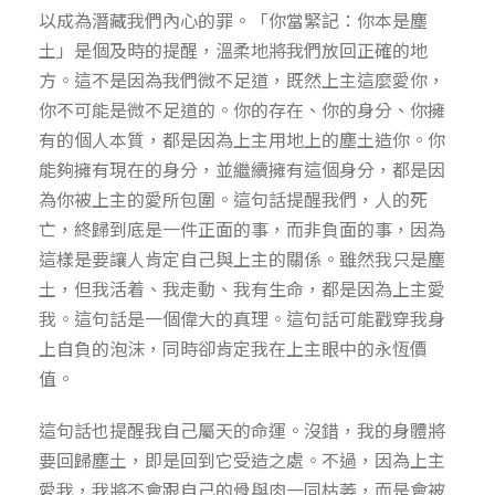
以成為潛藏我們內心的罪。「你當緊記：你本是塵
土」是個及時的提醒，溫柔地將我們放回正確的地
方。這不是因為我們微不足道，既然上主這麼愛你，
你不可能是微不足道的。你的存在、你的身分、你擁
有的個人本質，都是因為上主用地上的塵土造你。你
能夠擁有現在的身分，並繼續擁有這個身分，都是因
為你被上主的愛所包圍。這句話提醒我們，人的死
亡，終歸到底是一件正面的事，而非負面的事，因為
這樣是要讓人肯定自己與上主的關係。雖然我只是塵
土，但我活着、我走動、我有生命，都是因為上主愛
我。這句話是一個偉大的真理。這句話可能戳穿我身
上自負的泡沫，同時卻肯定我在上主眼中的永恆價
值。
這句話也提醒我自己屬天的命運。沒錯，我的身體將
要回歸塵土，即是回到它受造之處。不過，因為上主
愛我，我將不會跟自己的骨與肉一同枯萎，而是會被