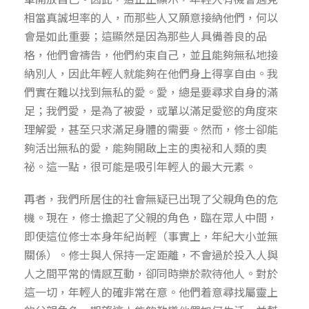
相當真誠坦率的人，而那些人又願意接納他們，何以
會是如此重要；這顯然是因為那些人具備善良的品
格，他們會禱告，他們約束自己，並且能夠無私地接
納別人，因此年輕人就能夠在他們身上得享自由。我
們實在難以找到無私的愛。愛，總是要尋求自身的滿
足；我們愛，是為了被愛，或單以滿足愛慾的角度來
理解愛，甚至只求滿足身體的需要。然而，修士卻能
夠活出無私的愛，能夠開啟上主的奧祕和人類的奧
祕。這一點，很可能是吸引年輕人的最大元素。
再者，我們所居住的社會無疑已出現了父親角色的危
機。現在，修士擔起了父親的角色，臨在眾人中間，
即使這位修士本身年紀尚輕（事實上，年紀大小並無
關係）。修士與人保持一定距離，不會過於投入人與
人之間平常的情感互動，卻同時樂於款待他人。對於
這一切，年輕人的確非常在意。他們着意尋找屬靈上