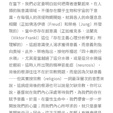
在當下，我們必定要明白如何把兩者連繫起來。在人
類的無意識領域，不僅存在關乎生物和宇宙的下意
識，在每個人的孩提時期開始，就與各人的命運息息
相關（正如佛洛伊德〔Freud〕和榮格〔Jung〕所發
現的），當中亦存在超意識（正如維克多．法蘭克
〔Viktor Frankl〕這位「存在主義心理分析學家」所
理解的），這超意識使人渴求獲得意義，而意義則指
向奧祕。此外，榮格指出，按他所描述「四十歲的分
水嶺」，尤其是當越過了這分水嶺，或是這分水嶺逼
近眼前，這時人所出現的精神官能症（neurosis），
背後的根源往往不在於宗教問題，而是因為欠缺意義
──但其實按宗教（religion）一詞最深層次的意思來
說，這病症背後的根源也可以說是欠缺宗教。你可以
說，基督就在我們內心深處等待我們，為我們的存在
賦予意義。於是，在靈性生命中，我們便會一步一步
開放我們的心靈；而我們內心所呼求的，就只是要單
單開放自己。因此，這正正顯示，年輕人有機會遇見