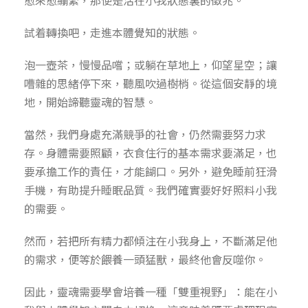
愈來愈繃緊，那便是活在小我狀態裏的徵兆。
試着轉換吧，走進本體覺知的狀態。
泡一壺茶，慢慢品嚐；或躺在草地上，仰望星空；讓
嘈雜的思緒停下來，聽風吹過樹梢。從這個安靜的境
地，開始諦聽靈魂的智慧。
當然，我們身處充滿競爭的社會，仍然需要努力求
存。身體需要照顧，衣食住行的基本需求要滿足，也
要承擔工作的責任，才能餬口。另外，避免睡前狂滑
手機，有助提升睡眠品質。我們確實要好好照料小我
的需要。
然而，若把所有精力都傾注在小我身上，不斷滿足他
的需求，便等於餵養一頭猛獸，最終他會反噬你。
因此，靈魂需要學會培養一種「雙重視野」：能在小