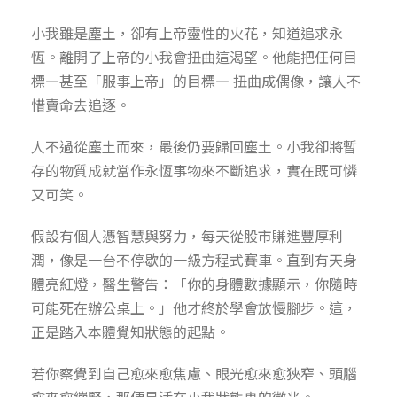
小我雖是塵土，卻有上帝靈性的火花，知道追求永
恆。離開了上帝的小我會扭曲這渴望。他能把任何目
標—甚至「服事上帝」的目標— 扭曲成偶像，讓人不
惜賣命去追逐。
人不過從塵土而來，最後仍要歸回塵土。小我卻將暫
存的物質成就當作永恆事物來不斷追求，實在既可憐
又可笑。
假設有個人憑智慧與努力，每天從股市賺進豐厚利
潤，像是一台不停歇的一級方程式賽車。直到有天身
體亮紅燈，醫生警告：「你的身體數據顯示，你隨時
可能死在辦公桌上。」他才終於學會放慢腳步。這，
正是踏入本體覺知狀態的起點。
若你察覺到自己愈來愈焦慮、眼光愈來愈狹窄、頭腦