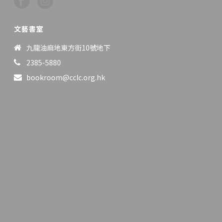
文藝書室
九龍油麻地東方街10號地下
2385-5880
bookroom@cclc.org.hk