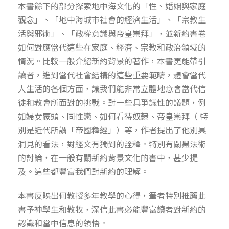
本書餘下的部分探索地中海文化的「性、婚姻與家庭
觀念」、「地中海城市社會的經濟生活」、「宗教生
活與邪術」、「政權意識與帝皇崇拜」，並新約書卷
如何對應當代這些在家庭、經濟、宗教和政治領域的
情況。比較一般介紹新約背景的著作，本書更能帶引
讀者，進到當代社會結構的這些重要範疇，體會當代
人生活的各個方面，讓我們能非常立體地意會當代信
徒和教會所面對的挑戰。對一些具爭議性的議題，例
如婦女蒙頭、同性戀、如何看待奴隸、帝皇崇拜（ 特
別是近代所謂「帝國釋經」）等，作者提出了他別具
洞見的看法，對經文有獨到的詮釋。特別有關黑法術
的討論，在一般有關新約背景文化的書中，甚少提
及。這些都豐富我們對新約的理解。
本書反映出何教授多年教學的心得，筆者特別推薦此
書予神學生和教牧，深信此書必能豐富讀者對新約的
認識和當中信息的領悟。