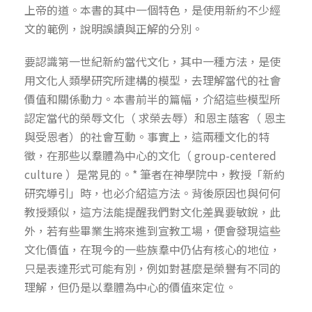
上帝的道。本書的其中一個特色，是使用新約不少經
文的範例，說明誤讀與正解的分別。
要認識第一世紀新約當代文化，其中一種方法，是使
用文化人類學研究所建構的模型，去理解當代的社會
價值和關係動力。本書前半的篇幅，介紹這些模型所
認定當代的榮辱文化（ 求榮去辱）和恩主蔭客（ 恩主
與受恩者）的社會互動。事實上，這兩種文化的特
徵，在那些以羣體為中心的文化（ group-centered
culture ）是常見的。* 筆者在神學院中，教授「新約
研究導引」時，也必介紹這方法。背後原因也與何何
教授類似，這方法能提醒我們對文化差異要敏銳，此
外，若有些畢業生將來進到宣教工場，便會發現這些
文化價值，在現今的一些族羣中仍佔有核心的地位，
只是表達形式可能有別，例如對甚麼是榮譽有不同的
理解，但仍是以羣體為中心的價值來定位。