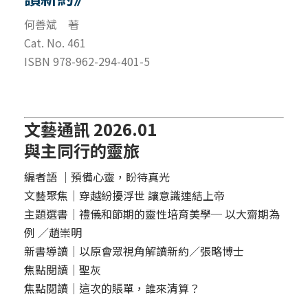
何善斌 著
Cat. No. 461
ISBN 978-962-294-401-5
文藝通訊 2026.01
與主同行的靈旅
編者語 ｜預備心靈，盼待真光
文藝聚焦｜穿越紛擾浮世 讓意識連結上帝
主題選書｜禮儀和節期的靈性培育美學─ 以大齋期為
例 ／趙崇明
新書導讀｜以原會眾視角解讀新約／張略博士
焦點閱讀｜聖灰
焦點閱讀｜這次的賬單，誰來清算？