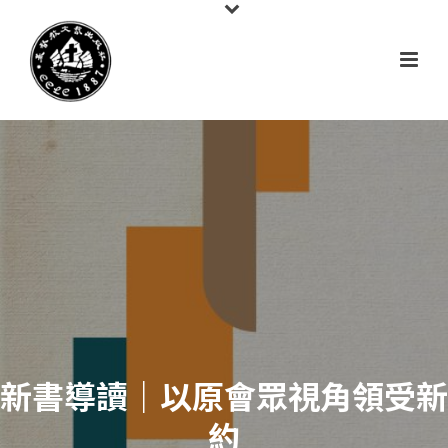
新書導讀｜以原會眾視角領受新
約