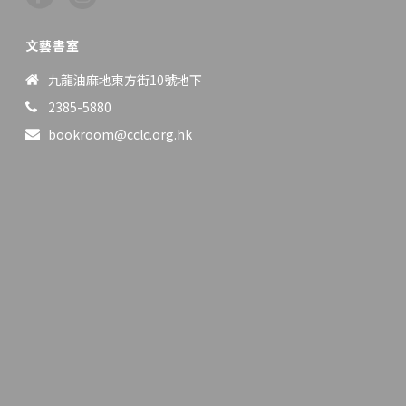
文藝書室
九龍油麻地東方街10號地下
2385-5880
bookroom@cclc.org.hk