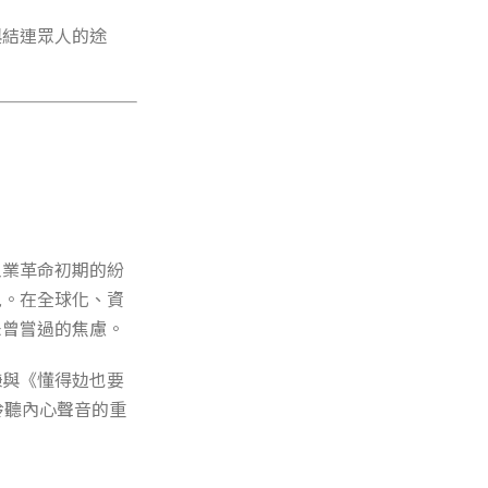
與結連眾人的途
工業革命初期的紛
見。在全球化、資
未曾嘗過的焦慮。
謙與《懂得攰也要
聆聽內心聲音的重