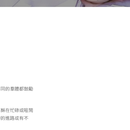
不同的羣體都鼓勵
耶穌在忙碌或喧鬧
時的進路或有不