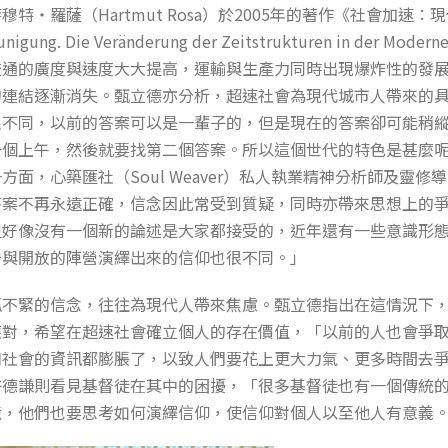
特‧羅薩（Hartmut Rosa）於2005年的著作《社會加速
igung. Die Veränderung der Zeitstrukturen in der M
流通的廣度與速度大大提高，運輸與生產力同時出現爆炸性的發
的連結逐漸消失。甄立德亦分析，超速社會為現代城市人帶來的
很不同，以前的答案可以是一輩子的，但是現在的答案卻可能稍
一個上午，然後就要找第二個答案。所以這個世代的特色是甚麼
方面，心築匯社（Soul Weaver）私人執業精神分析師及靈修
答案不再永遠正確，信念因此常受到質疑，同時亦帶來思想上的
但好像沒有一個新的論述是大家都接受的，近年還有一些意識形
守與開放的陣營演繹出來的信仰也很不同。」
抓不緊的信念，往往為現代人帶來焦慮。甄立德指出在這情況下
應對，希望在超速社會確立個人的存在價值，「以前的人也會爭
和社會的資訊都膨脹了，以致人們要花上更大力氣、更多時間去
許德謙則看見基督徒在其中的困擾，「很多基督徒也有一個傳統
境，他們也要思考如何演繹信仰，使信仰對個人以至他人有意義