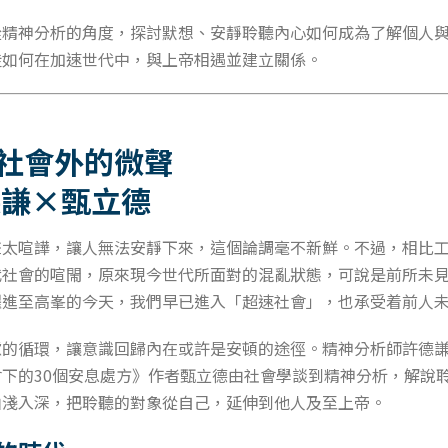
從精神分析的角度，探討默想、安靜聆聽內心如何成為了解個人
徒如何在加速世代中，與上帝相遇並建立關係。
社會外的微聲
德謙×甄立德
聲太喧譁，讓人無法安靜下來，這個論調毫不新鮮。不過，相比
代社會的喧閙，原來現今世代所面對的混亂狀態，可說是前所未
躍進至高峯的今天，我們早已進入「超速社會」，也承受着前人
慮的循環，讓意識回歸內在或許是安頓的途徑。精神分析師許德
下的30個安息處方》作者甄立德由社會學談到精神分析，解說
由淺入深，把聆聽的對象從自己，延伸到他人及至上帝。