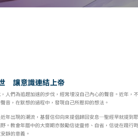
世 讓意識連結上帝
代，人們為追趕加速的步伐，經常埋沒自己內心的聲音。近年，
的聲音，在默想的過程中，發現自己所壓抑的想法。
是近年出現的潮流，基督信仰向來提倡歸回安息─聖經早就提到
曠野。教會年曆中的大齋期亦鼓勵信徒靈修、自省，信徒在踐行
重安靜的意義。