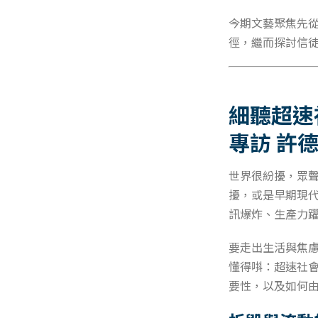
今期文藝聚焦先
徑，繼而探討信
細聽超速
專訪 許
世界很紛擾，眾
擾，或是早期現
訊爆炸、生產力
要走出生活與焦
懂得唞：超速社會
要性，以及如何