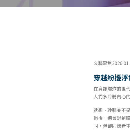
文藝聚焦2026.01
穿越紛擾浮
在資訊爆炸的世
人們多聆聽內心
默想、聆聽並不
過後，總會退到
同，但卻同樣看