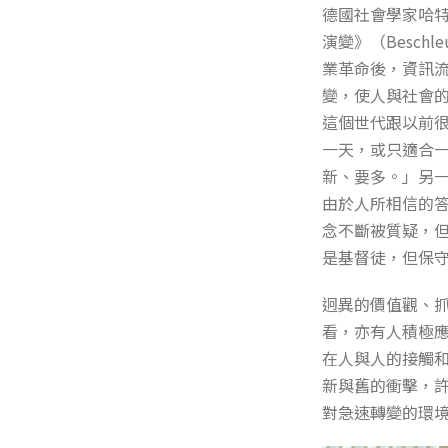
德國社會學家哈特穆
演變》（Beschleun
業革命後，資訊
變，使人與社會
這個世代跟以前
一天，或只適合
新、要多。」另一
由於人所相信的
念不斷被質疑，
是基督徒，但保
迥異的價值觀、
看，亦有人積極
在人與人的接觸
新與舊的衝擊，
對急速轉變的環