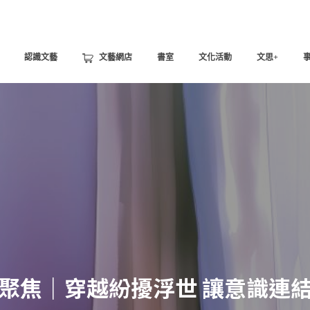
認識文藝
文藝網店
書室
文化活動
文思+
聚焦｜穿越紛擾浮世 讓意識連