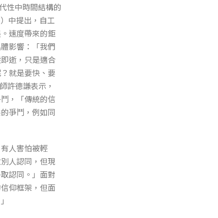
：現代性中時間結構的
oderne）中提出，自工
展。速度帶來的鉅
具體影響：「我們
縱即逝，只是適合
呢？就是要快、要
導師許德謙表示，
爭鬥，「傳統的信
態的爭鬥，例如同
，有人害怕被輕
取別人認同，但現
爭取認同。」面對
的信仰框架，但面
。」