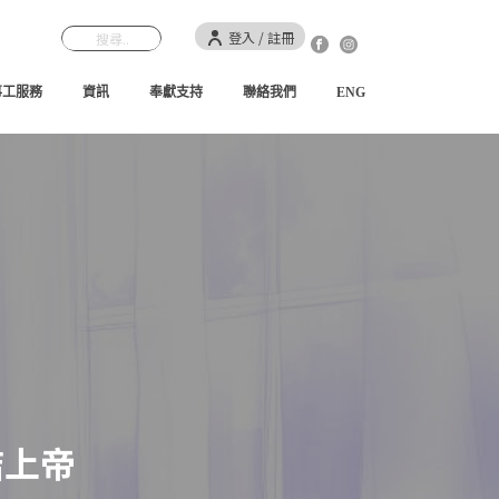
登入 / 註冊
事工服務
資訊
奉獻支持
聯絡我們
ENG
結上帝