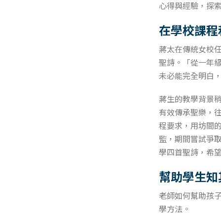
心得與經驗，探
在學校課程
蔣太在傳統女校
聖詩。「從一年
未必能完全明白
蔣生的教學背景
有效傳承聖樂，
程要求，用坊間
監，期間嘗試爭
學四首聖詩，希
幫助學生知
老師如何幫助孩
學方法。