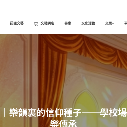
認識文藝
文藝網店
書室
文化活動
文思+
｜樂韻裏的信仰種子──學校場
樂傳承