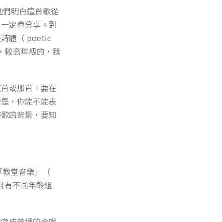
她們明白這首歌從
也一定會分享。到
 poetic
度，較高年級的，我
這首或那首。要在
的是，你能不能表
詩歌的背景，要知
「教堂音樂」（
個項目有不同年齡組
曲當成普通的合唱