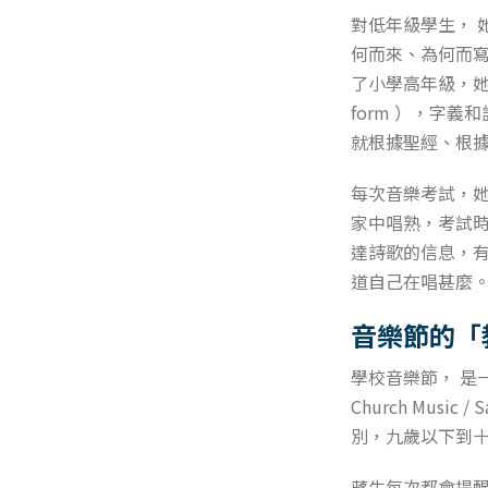
對低年級學生， 
何而來、為何而
了小學高年級，她
form ），字
就根據聖經、根
每次音樂考試，
家中唱熟，考試
達詩歌的信息，
道自己在唱甚麼
音樂節的「
學校音樂節， 是
Church Mus
別，九歲以下到
蔣生每次都會提