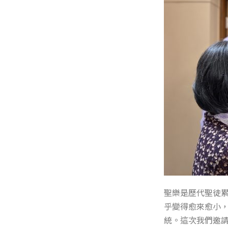
聖樂是歷代聖徒
乎變得愈來愈小
統。這次我們邀