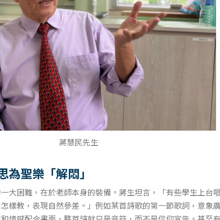
蔣慧民先生
思為聖樂「解悶」
的一大困難，在於老師本身的裝備。蔣生坦言，「有些學生上台
到怎樣教，表現自然參差。」例如某首詩歌的第一節歌詞，意象
度和情感配合畫面，整首詩就只是音符，而不是信仰宣告。甚至