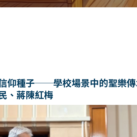
信仰種子──學校場景中的聖樂傳
民、蔣陳紅梅