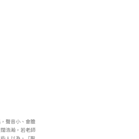
唱，聲音小、會膽
廣闊浩瀚，若老師
有些人以為，「聖