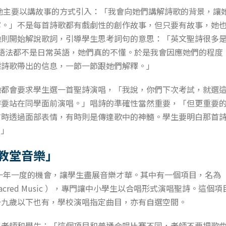
她主要以講故事的方式引入：「我會向她們講解詩歌的背景，讓
寫。」不是每首詩歌都有戲劇性的創作故事，但只要有故事，她
則開始解說歌詞，引導學生思考詞句的意思：「英文聖詩很多是詩體（
義和語法都不是日常英語，她們真的不懂。於是我會因應她們的程
據詩歌帶出的信息，一節一節跟她們解釋。」
她都會要求學生選一首聖詩演唱，「我說，你們下次考試，就選
時要站在同學面前演唱。」唱詩的準確性當然重要，「但更重要
有時透過面部表情，有時則是傳達歌中的神髓。學生要明白那首
。」
教堂音樂」
一年一度的機會，讓學生盡展音樂才華。其中有一個項目，名為
ic / Sacred Music ），專門讓中小學生以合唱形式演唱聖詩。這
十九歲以下也有，學校演唱指定曲目，亦有自選空間。
醒老師和學生：「這個項目和普通合唱比賽不同，老師不要把歌