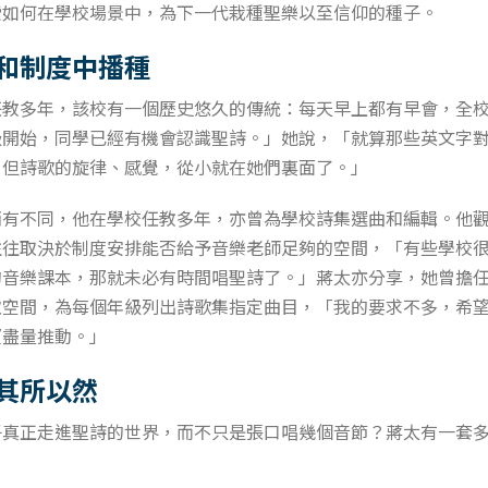
索如何在學校場景中，為下一代栽種聖樂以至信仰的種子。
和制度中播種
任教多年，該校有一個歷史悠久的傳統：每天早上都有早會，全
級開始，同學已經有機會認識聖詩。」她說，「就算那些英文字
，但詩歌的旋律、感覺，從小就在她們裏面了。」
稍有不同，他在學校任教多年，亦曾為學校詩集選曲和編輯。他
往往取決於制度安排能否給予音樂老師足夠的空間，「有些學校
的音樂課本，那就未必有時間唱聖詩了。」蔣太亦分享，她曾擔
取空間，為每個年級列出詩歌集指定曲目，「我的要求不多，希
望盡量推動。」
其所以然
子真正走進聖詩的世界，而不只是張口唱幾個音節？蔣太有一套