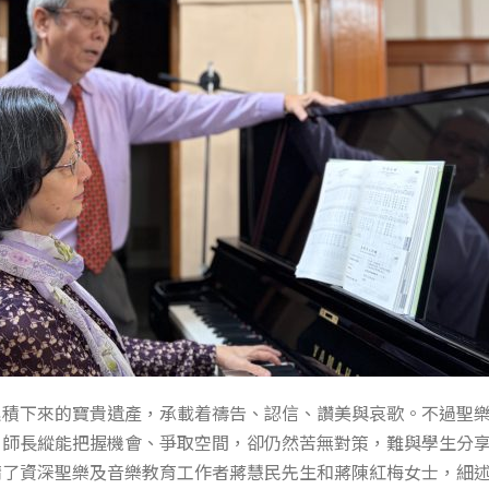
累積下來的寶貴遺產，承載着禱告、認信、讚美與哀歌。不過聖
，師長縱能把握機會、爭取空間，卻仍然苦無對策，難與學生分
請了資深聖樂及音樂教育工作者蔣慧民先生和蔣陳紅梅女士，細