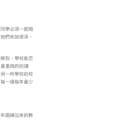
校同學必須一起唱
對她們來說很深，
觀察到，學校能否
很着重政府的課
任另一所學校的校
望每一級每年最少
多年磨練出來的教