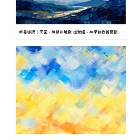
新書導讀｜天堂、煉獄和地獄 從聖經、神學和牧養關懷方面的對談