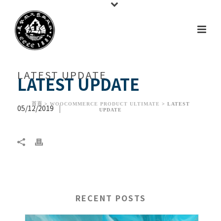
LATEST UPDATE
LATEST UPDATE
首頁
>
WOOCOMMERCE PRODUCT ULTIMATE
> LATEST
05/12/2019
|
UPDATE
RECENT POSTS