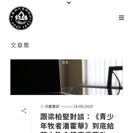
文章集
首頁
/
在
文藝書話
Posted
14/08/2020
跟梁柏堅對談：《青少
年牧者潘霍華》到底給