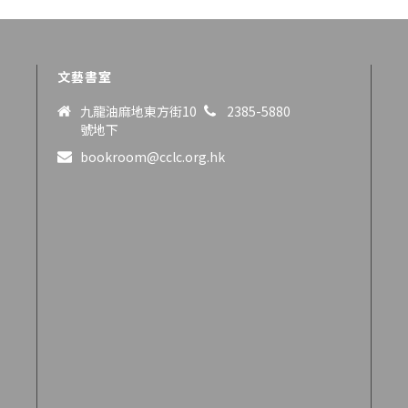
文藝書室
九龍油麻地東方街10
2385-5880
號地下
bookroom@cclc.org.hk