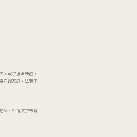
下，成了過埠新娘，
度守護家庭。法寶不
老師。相信文字帶有