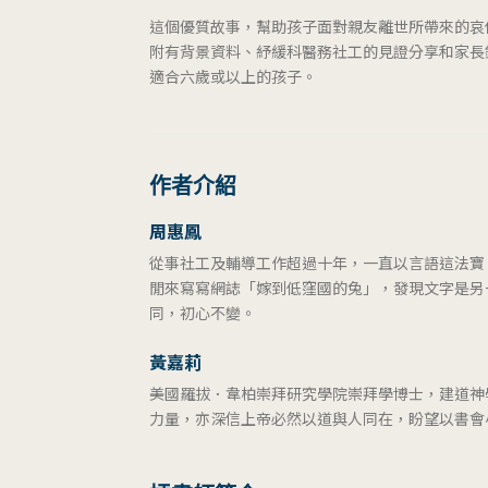
這個優質故事，幫助孩子面對親友離世所帶來的哀
附有背景資料、紓緩科醫務社工的見證分享和家長
適合六歲或以上的孩子。
作者介紹
周惠鳳
從事社工及輔導工作超過十年，一直以言語這法寶
閒來寫寫網誌「嫁到低窪國的兔」，發現文字是另
同，初心不變。
黃嘉莉
美國羅拔．韋柏崇拜研究學院崇拜學博士，建道神
力量，亦深信上帝必然以道與人同在，盼望以書會