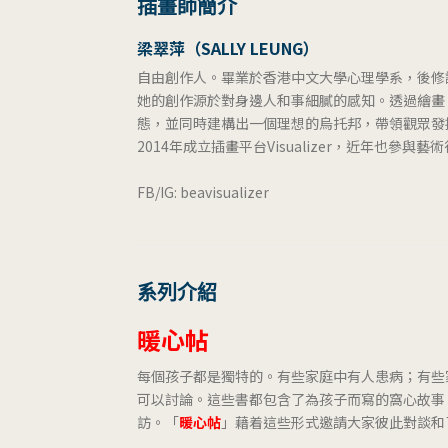
插畫師簡介
梁翠萍（SALLY LEUNG）
自由創作人。畢業於香港中文大學心理學系，後修
她的創作源於對身邊人和事細膩的感知。透過繪畫
態，並同時建構出一個理想的烏托邦，帶領觀眾發
2014年成立插畫平台Visualizer，近年也參
FB/IG: beavisualizer
系列介紹
暖心帖
每個孩子都是獨特的。有些家庭中有人患病；有些
可以討論。這些書都包含了為孩子而寫的窩心故事
訪。「
暖心帖
」藉着這些形式邀請大家彼此對談和