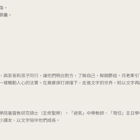
傷。
錦囊。
，與家長和孩子同行，讓他們明白對方，了解自己，解開鬱結。月老牽引
一樣觸動人心的法寶。在異鄉誤打誤撞下，走進文字的世界，盼以文字再
學院基督教研究碩士（主修聖樂）。「過氣」中學教師、「現任」主日學
小讀友，以文字陪伴他們成長。