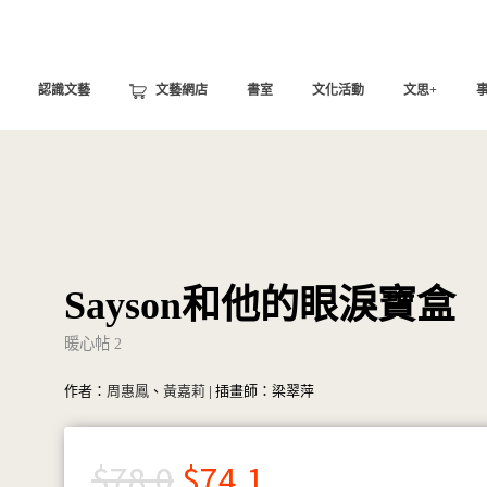
認識文藝
文藝網店
書室
文化活動
文思+
Sayson和他的眼淚寶盒
暖心帖 2
作者：
周惠鳳
、
黃嘉莉
| 插畫師：梁翠萍
$
78.0
$
74.1