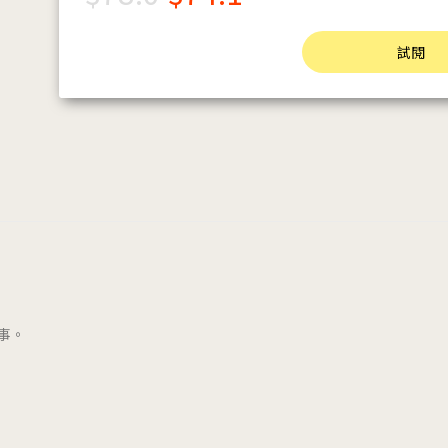
試閱
事。