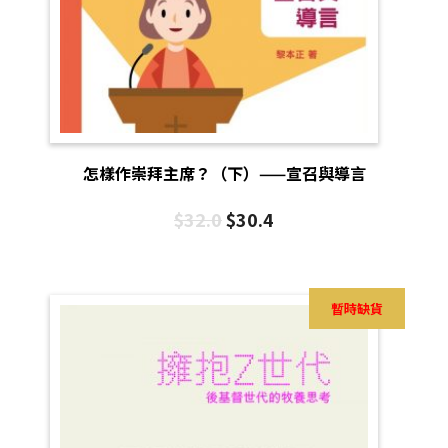
怎樣作崇拜主席？（下）——宣召與導言
$
32.0
$
30.4
暫時缺貨