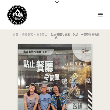
首頁
>
分類瀏覽
>
教會事工
> 點止餐廳咁簡單：跑緣—一個營商宣教模
式