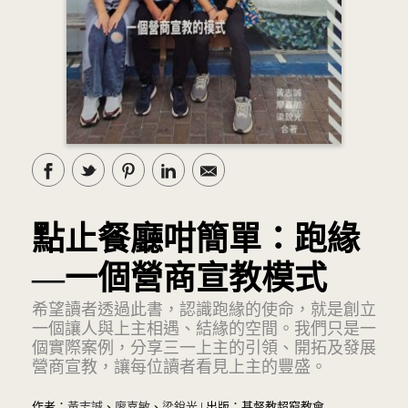
點止餐廳咁簡單：跑緣
—一個營商宣教模式
希望讀者透過此書，認識跑緣的使命，就是創立
一個讓人與上主相遇、結緣的空間。我們只是一
個實際案例，分享三一上主的引領、開拓及發展
營商宣教，讓每位讀者看見上主的豐盛。
作者：
黃志誠
、
廖嘉敏
、
梁銳光
| 出版：基督教超窮教會