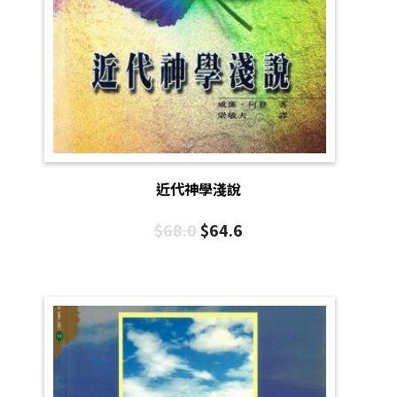
近代神學淺說
$
68.0
$
64.6