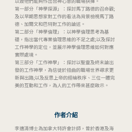
以致他們能夠作出合神心意的職場抉擇。
第一部分「神學探源」：探討馬丁路德的召命觀;
及以早期思想家對工作的看法為背景檢視馬丁路
德、加爾文和巴特對工作的論述。
第二部分「神學倫理」：以神學倫理思考為基
礎，指出當代專業倫理思維的不足之處;以及探討
工作神學的定位，並展示神學倫理思維如何對應
實際處境。
第三部分「工作神學」：探討以聖靈及終末論出
發的工作神學，為信徒於扭曲的職場世界尋求更
新與出路;以及反思上帝的經綸秩序、三位一體完
美的互動和工作，為人的工作帶來甚麼啟示。
作者介紹
李適清博士為加拿大特許會計師，曾於香港及海