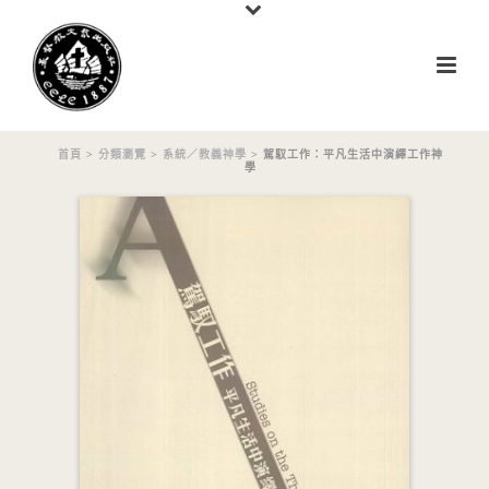
首頁
>
分類瀏覽
>
系統／教義神學
> 駕馭工作：平凡生活中演繹工作神
學