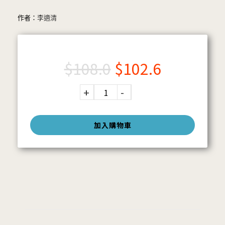
作者：
李適清
$
108.0
$
102.6
加入購物車