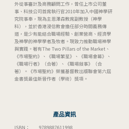
外從事審計及商務顧問工作，曾任上市公司董
事、科技公司首席執行官2010年加入中國神學研
究院事奉，現為主恩澤森教席副教授（神學
科），並於香港浸信教會擔任部分時間義務傳
道，是少有能結合職場經驗、創業營商、經濟學
及神學的神學學者及牧者。現致力推動職場神學
與實踐。著有The Two Pillars of the Market、
《市場聖約》、《職場繁星》、《職場會幕》、
《職場行者》（合著）、《職場敍事》（合
著）。《市場聖約》榮獲基督教出版聯會第六屆
金書獎最佳新晉作者（學術）獎項。
產品資訊
ISBN：
9789887611998