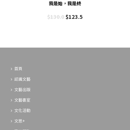
我是始，我是終
$
130.0
$
123.5
首頁
認識文藝
文藝出版
文藝書室
文化活動
文思+