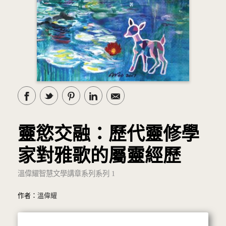
靈慾交融：歷代靈修學
家對雅歌的屬靈經歷
溫偉耀智慧文學講章系列系列 1
作者：
溫偉耀