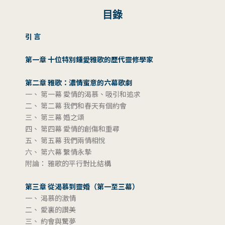
目錄
引 言
第一章 十位特別鍾愛雅歌的歷代靈修學家
第二章 雅歌：濃情蜜意的六幕歌劇
一、 第一幕 愛情的渴慕、吸引和追求
二、 第二幕 我們和春天有個約會
三、 第三幕 婚之頌
四、 第四幕 愛情的創傷和重尋
五、 第五幕 我們兩情相悅
六、 第六幕 繫情永摯
附論： 雅歌的平行對比結構
第三章 從渴慕到靈婚（第一至三幕）
一、 渴慕的激情
二、 愛裏的讚美
三、 約會與驚夢