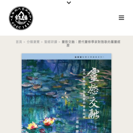
首頁
>
分類瀏覽
>
聖經研讀
> 靈慾交融：歷代靈修學家對雅歌的屬靈經
歷