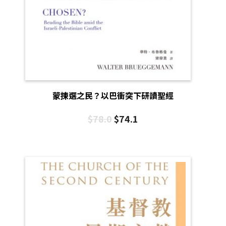
蒙揀選之民？以巴衝突下研讀聖經
$
78.0
$
74.1