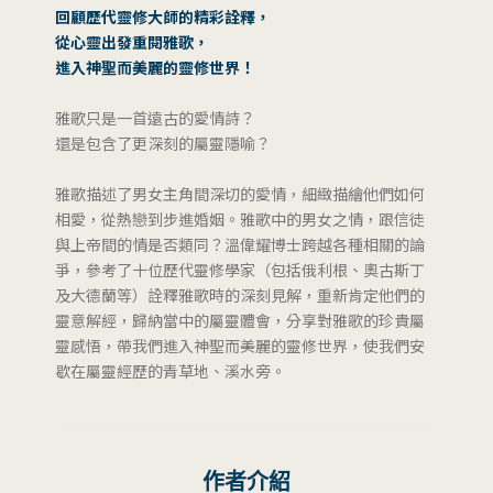
回顧歷代靈修大師的精彩詮釋，
從心靈出發重閱雅歌，
進入神聖而美麗的靈修世界！
雅歌只是一首遠古的愛情詩？
還是包含了更深刻的屬靈隱喻？
雅歌描述了男女主角間深切的愛情，細緻描繪他們如何
相愛，從熱戀到步進婚姻。雅歌中的男女之情，跟信徒
與上帝間的情是否類同？溫偉耀博士跨越各種相關的論
爭，參考了十位歷代靈修學家（包括俄利根、奧古斯丁
及大德蘭等）詮釋雅歌時的深刻見解，重新肯定他們的
靈意解經，歸納當中的屬靈體會，分享對雅歌的珍貴屬
靈感悟，帶我們進入神聖而美麗的靈修世界，使我們安
歇在屬靈經歷的青草地、溪水旁。
作者介紹