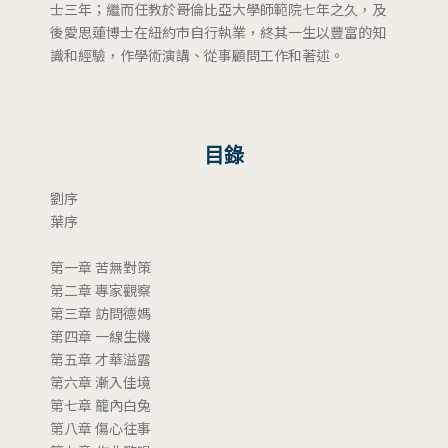
士三年；繼而任教於哥倫比亞大學師範院七年之久，及
後愛思蓮博士在紐約市自行執業，終其一生以豐富的知
識和經驗，作學術演講、從事顧問工作和著述。
目錄
劉序
葉序
第一章 苦無對策
第二章 專家觀察
第三章 訪問德媽
第四章 一線生機
第五章 才華溢露
第六章 漸入佳境
第七章 籠內白兔
第八章 傷心往事