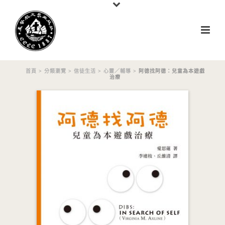
首頁
>
分類瀏覽
>
信徒生活
>
心靈／輔導
> 阿德找阿德：兒童為本遊戲
治療