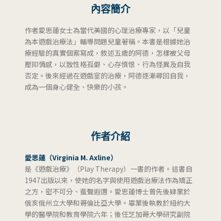
內容簡介
作者愛思蓮女士為當代美國的心理治療專家，以「兒童
為本遊戲治療法」輔導問題兒童著稱。本書是根據她治
療經驗的真實個案寫成，敘述五歲的阿德，怎樣被父母
壓抑情感，以致性格孤僻、心存憤恨、行為怪異及自我
否定。後來經過在遊戲室的治療，阿德逐漸尋回自我，
成為一個身心健全、快樂的小孩。
作者介紹
愛思蓮（Virginia M. Axline）
是《遊戲治療》（Play Therapy）一書的作者。這書自
1947出版以來，使她的名字與使用遊戲治療法作為矯正
之方，密不可分、蜚聲遐邇。愛思蓮博士曾先後肄業於
俄亥俄州立大學和哥倫比亞大學。畢業後執教於紐約大
學的醫學院和教育學院六年；後任芝加哥大學研究副院