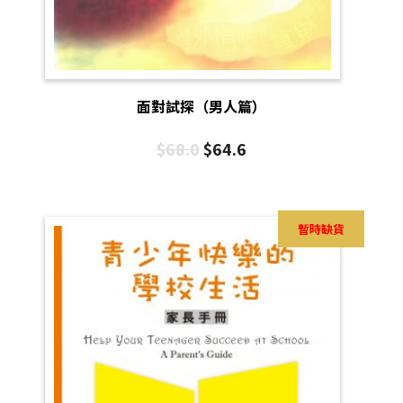
面對試探（男人篇）
$
68.0
$
64.6
暫時缺貨