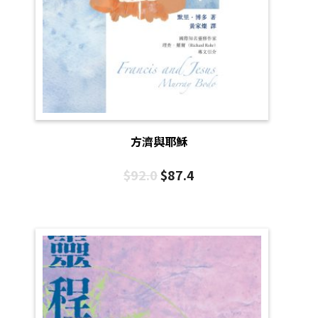
方濟與耶穌
$
92.0
$
87.4