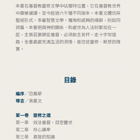
本書在基督教靈修文學中佔獨特位置，它在基督教世界
中廣被誦讀，至今超過六千種不同版本。本書文體仿採
聖經形式，多屬智慧文學。懺悔和感興的禱辭，則如同
詩篇。本書把與神的關係、和處世為人法則緊扣在一
起，主張若要跟從基督，必須飲主苦杯，走十字架道
路。全書處處充滿生活的洞悟，是信徒靈修、默想的瑰
寶。
目錄
編序
／范鳳華
導言
／袁蕙文
第一卷 靈修之道
第一章 效法基督，目空塵世
第二章 存心謙卑
第三章 真理的知識