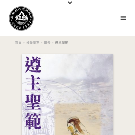
首頁
>
分類瀏覽
>
靈修
> 遵主聖範