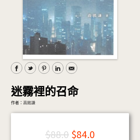
迷霧裡的召命
作者：
高銘謙
$
88.0
$
84.0