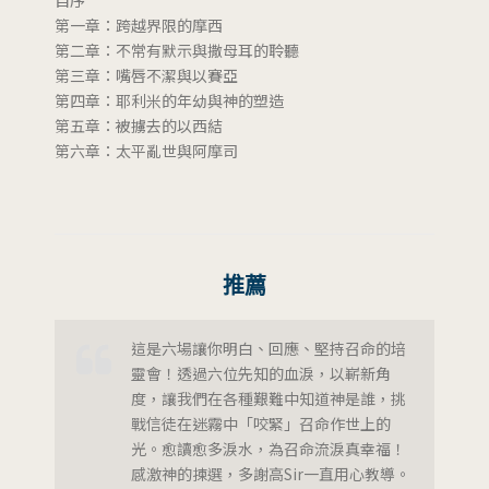
自序
第一章：跨越界限的摩西
第二章：不常有默示與撒母耳的聆聽
第三章：嘴唇不潔與以賽亞
第四章：耶利米的年幼與神的塑造
第五章：被擄去的以西結
第六章：太平亂世與阿摩司
推薦
這是六場讓你明白、回應、堅持召命的培
靈會！透過六位先知的血淚，以嶄新角
度，讓我們在各種艱難中知道神是誰，挑
戰信徒在迷霧中「咬緊」召命作世上的
光。愈讀愈多淚水，為召命流淚真幸福！
感激神的揀選，多謝高Sir一直用心教導。