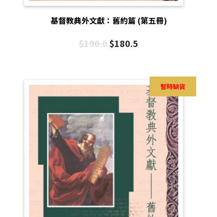
基督教典外文獻：舊約篇 (第五冊)
$
190.0
$
180.5
暫時缺貨