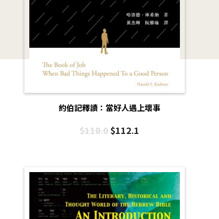
約伯記釋讀：當好人遇上壞事
$
118.0
$
112.1