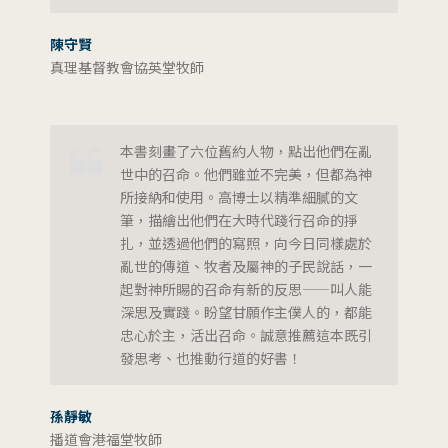
陳守賢
真理基督教會協英堂牧師
本書刻畫了六位舊約人物，點出他們在亂
世中的召命。他們雖並不完美，但都為神
所接納和使用。高博士以精準細膩的文
筆，描繪出他們在大時代踐行召命的掙
扎，並透過他們的寫照，向今日同樣處於
亂世的傳道、牧者及屬神的子民說話，一
起對神所賜的召命有新的反思——叫人能
深思及實踐。盼望甘願作主僕人的，都能
忠心於主，活出召命。誠意推薦這本既引
發思考、也推動行道的好書！
孫靜敏
播道會港福堂牧師