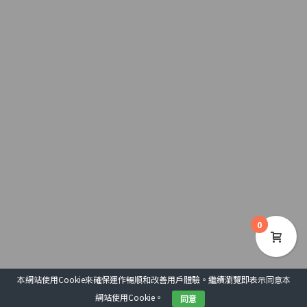
0
本網站使用Cookie來確保運作暢順和改善用戶體驗。繼續瀏覽即表示同意本
網站使用Cookie。
同意
COPYRIGHT 2020 © 基督教文藝出版社
用戶協議
私隱政策