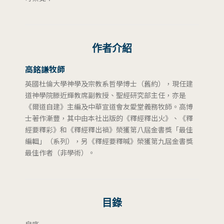
作者介紹
高銘謙牧師
英國杜倫大學神學及宗教系哲學博士（舊約），現任建
道神學院滕近輝教席副教授、聖經研究部主任，亦是
《爾道自建》主編及中華宣道會友愛堂義務牧師。高博
士著作漸豐，其中由本社出版的《釋經釋出火》、《釋
經要釋彩》和《釋經釋出禍》榮獲第八屆金書獎「最佳
編輯」（系列），另《釋經要釋喊》榮獲第九屆金書獎
最佳作者（非學術）。
目錄