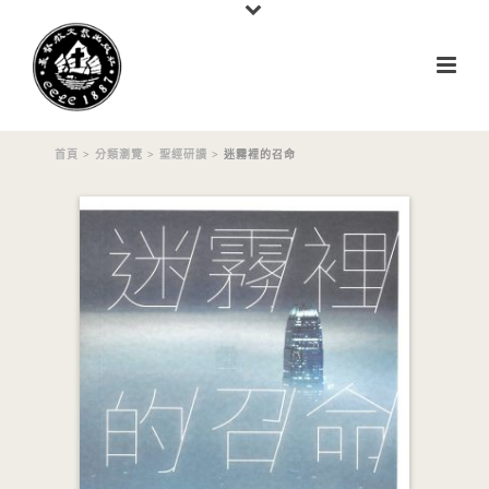
首頁
>
分類瀏覽
>
聖經研讀
> 迷霧裡的召命