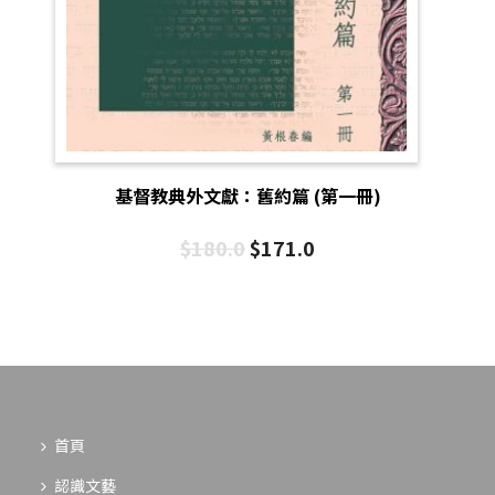
基督教典外文獻：舊約篇 (第一冊)
$
180.0
$
171.0
首頁
認識文藝