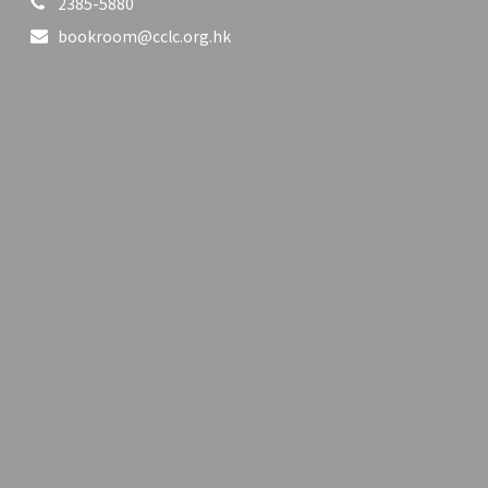
2385-5880
bookroom@cclc.org.hk