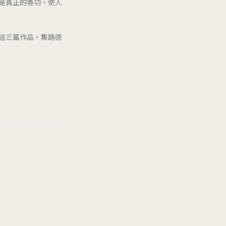
是真正的善功，使人
這三篇作品，集路德