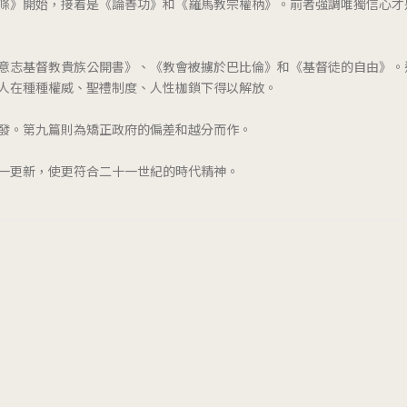
條》開始，接着是《論善功》和《羅馬教宗權柄》。前者強調唯獨信心才
意志基督教貴族公開書》、《教會被擄於巴比倫》和《基督徒的自由》。
人在種種權威、聖禮制度、人性枷鎖下得以解放。
發。第九篇則為矯正政府的偏差和越分而作。
一更新，使更符合二十一世紀的時代精神。