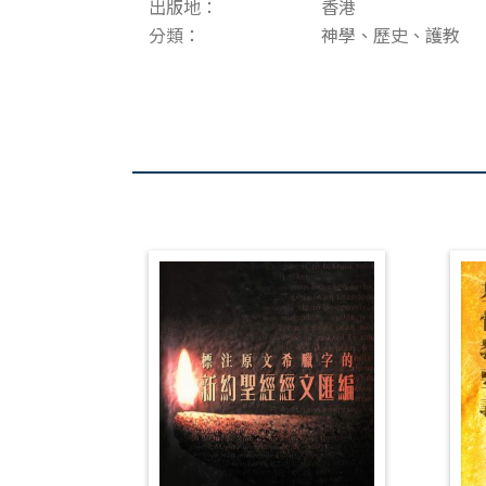
出版地：
香港
分類：
神學、歷史、護教