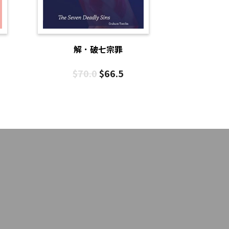
解．破七宗罪
$
70.0
$
66.5