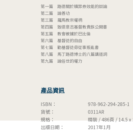
第一篇 路德關於贖罪券效能的辯論
第二篇 論善功
第三篇 羅馬教宗權柄
第四篇 致德意志基督教貴族公開書
第五篇 教會被擄於巴比倫
第六篇 基督徒的自由
第七篇 勸基督徒毋從事叛亂書
第八篇 馬丁路德博士的八篇講道詞
第九篇 論俗世的權力
產品資訊
ISBN：
978-962-294-285-1
貨號：
0311AR
規格：
精裝 / 486頁 / 14.5 
出版日期：
2017年1月