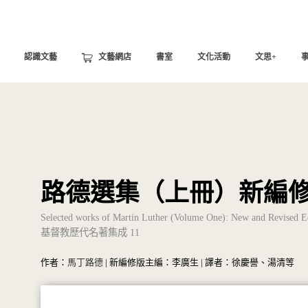
認識文藝
文藝網店
書室
文化活動
文思+
路德選集（上冊）新編
Selected works of Martin Luther (Volume One): New and Revised E
基督教歷代名著集成 11
作者：
馬丁路德
| 新編修版主編：李廣生 | 譯者：徐慶譽、湯清等