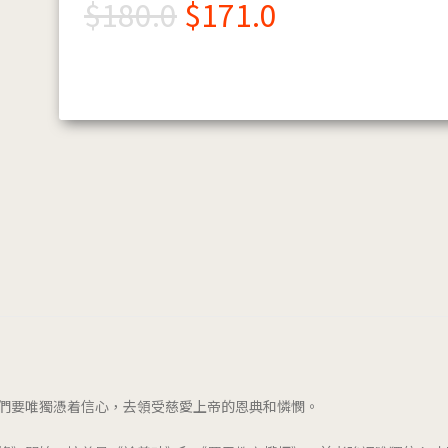
$
180.0
$
171.0
們要唯獨憑着信心，去領受慈愛上帝的恩典和憐憫。