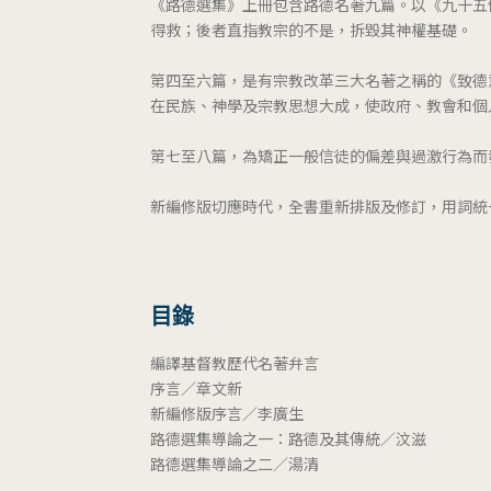
《路德選集》上冊包含路德名著九篇。以《九十五
得救；後者直指教宗的不是，拆毀其神權基礎。
第四至六篇，是有宗教改革三大名著之稱的《致德
在民族、神學及宗教思想大成，使政府、教會和個
第七至八篇，為矯正一般信徒的偏差與過激行為而
新編修版切應時代，全書重新排版及修訂，用詞統
目錄
編譯基督教歷代名著弁言
序言／章文新
新編修版序言／李廣生
路德選集導論之一：路德及其傳統／汶滋
路德選集導論之二／湯清