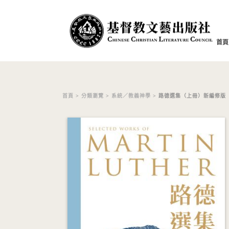
首頁
首頁
>
分類瀏覽
>
系統／教義神學
> 路德選集（上冊）新編修版