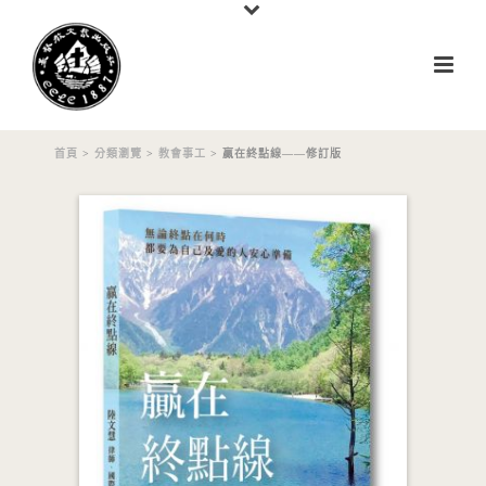
首頁
>
分類瀏覽
>
教會事工
> 贏在終點線——修訂版