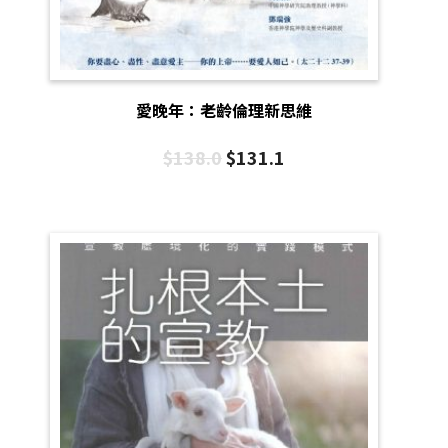
愛晚年：老齡倫理新思維
$
138.0
$
131.1