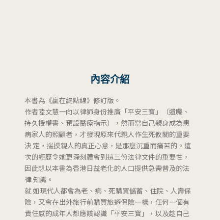
內容介紹
本書為《贏在終點線》修訂版。
作者陸文慧一向以律師身份推廣「平安三寶」（遺囑、
持久授權書、預設醫療指示），然而當自己親身成為患
病家人的照顧者，才發現原來代親人作生死攸關的重要
決 定，揣摸親人的真正心意，是那麼沉重而痛苦的。這
次的經歷令她更深刻體會到這三份法律文件的重要性，
因此想以本書為香港日益老化的人口提供急需普及的法
律 知識。
就 如現代人都會為老、病、死購買儲蓄、住院、人壽保
險，又會在出外旅行前購買旅遊保險一樣，任何一個有
責任感的成年人都應該認識「平安三寶」，以及趁自己