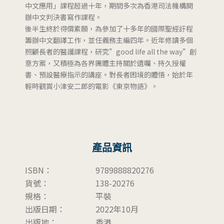
中文應用」課程超過十年，期間多次為香港司法機構開
辦中文判決書寫作課程。
後半生終於得償素願，為參加了十多年的國際聖經訏程
籌辦中文翻譯工作，並任義務主編四年。近年修讀多個
照顧長者的醫護課程，研究”good life all the way”創
意方案，又積極為各界團體主持關於遺囑、持久授權
書、預設醫療指示的講座。對長者困境的體悟，始於年
輕時觀賞小津安二郎的電影《東京物語》。
產品資訊
ISBN：
9789888820276
貨號：
138-20276
規格：
平裝
出版日期：
2022年10月
出版地：
香港