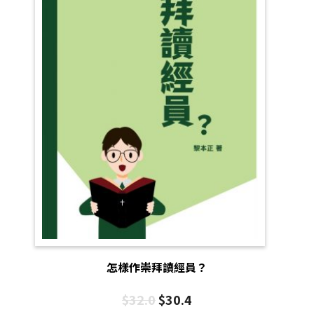
怎樣作崇拜讀經員？
$
32.0
$
30.4