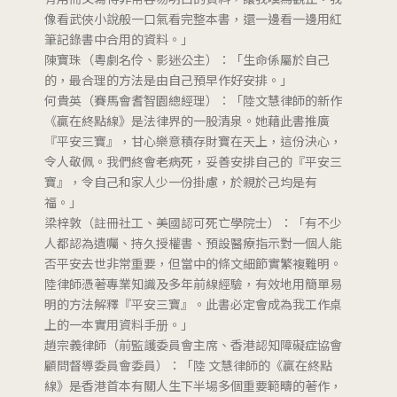
像看武俠小說般一口氣看完整本書，還一邊看一邊用紅
筆記錄書中合用的資料。」
陳寶珠（粵劇名伶、影迷公主）：「生命係屬於自己
的，最合理的方法是由自己預早作好安排。」
何貴英（賽馬會耆智園總經理）：「陸文慧律師的新作
《贏在終點線》是法律界的一股清泉。她藉此書推廣
『平安三寶』，甘心樂意積存財寶在天上，這份決心，
令人敬佩。我們終會老病死，妥善安排自己的『平安三
寶』，令自己和家人少一份掛慮，於親於己均是有
福。」
梁梓敦（註冊社工、美國認可死亡學院士）：「有不少
人都認為遺囑、持久授權書、預設醫療指示對一個人能
否平安去世非常重要，但當中的條文細節實繁複難明。
陸律師憑著專業知識及多年前線經驗，有效地用簡單易
明的方法解釋『平安三寶』。此書必定會成為我工作桌
上的一本實用資料手册。」
趙宗義律師（前監護委員會主席、香港認知障礙症協會
顧問督導委員會委員）：「陸 文慧律師的《贏在終點
線》是香港首本有關人生下半場多個重要範疇的著作，