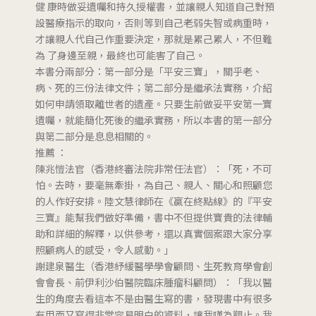
健 康時做妥遺囑和持久授權書，並讓親人知道自己對預
設醫療指示的取向，否則等到自己老弱失智或病重時，
才讓親人代自己作重要決定，那就是累己累人，不但難
為 了身邊至親，最終也可能害了自己。
本書分兩部分：第一部分是「平安三寶」，關乎老、
病、死的三份法律文件；第二部分是繼承法實務，介紹
如何申請領取離世者的遺產。只要生前做妥平安第一寶
遺囑，就能簡化死後的繼承實務，所以本書的第一部分
與第二部分是息息相關的。
推薦 ：
陳兆愷法官（香港終審法院非常任法官）：「死，不可
怕。去時，要毫無牽掛，為自己、親人、關心和照顧您
的人作好安排。陸文慧律師在《贏在終點線》的『平安
三寶』能幫我們做好準備，書中不但提供寶貴的法律輔
助和詳細的解釋，以供參考，還以真實個案跟大家分享
照顧病人的感受，令人感動。」
謝建泉醫生（香港紓緩醫學學會顧問、生死教育學會創
會會長、前伊利沙伯醫院臨床腫瘤科顧問）：「我以醫
生的角度去看這本不是由醫生寫的書，發現書中有很多
有用而又寫得非常容易明白的資料，讓我嘆為觀止。我