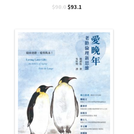
$
98.0
$
93.1