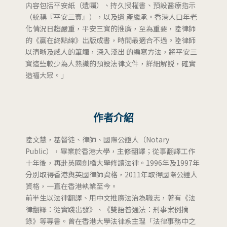
内容包括平安紙（遺囑）、持久授權書、預設醫療指示
（統稱『平安三寶』），以及遺 產繼承。香港人口年老
化情況日趨嚴重，平安三寶的推廣，至為重要，陸律師
的《贏在終點線》出版成書，時間最適合不過。陸律師
以清晰及感人的筆觸，深入淺出 的編寫方法，將平安三
寶這些較少為人熟識的預設法律文件，詳細解説，確實
造福大眾。」
作者介紹
陸文慧，基督徒、律師、國際公證人（Notary
Public），畢業於香港大學，主修翻譯；從事翻譯工作
十年後，再赴英國劍橋大學修讀法律。1996年及1997年
分別取得香港與英國律師資格，2011年取得國際公證人
資格，一直在香港執業至今。
前半生以法律翻譯、用中文推廣法治為職志，著有《法
律翻譯：從實踐出發》、《雙語普通法：刑事案例摘
錄》等專書。曾在香港大學法律系主理「法律事務中之