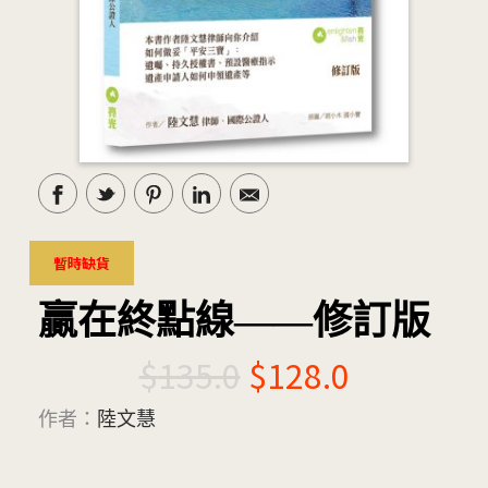
暫時缺貨
贏在終點線——修訂版
$
135.0
$
128.0
作者：
陸文慧