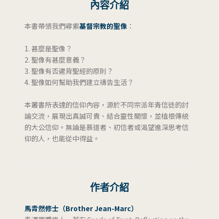
內容介紹
本書帶領我們尋索
基督宗教的聖像
：
1. 甚麼是聖像？
2. 聖像有甚麼意義？
3. 聖像有否違背聖經的原則？
4. 聖像如何幫助我們建立禱告生活？
本叢書所表達的信仰內容，源於不同宗派年青信徒的討
論交流，展現出真誠可貴、結合靈性關懷，並植根傳統
的大公信仰。無論是慕道者、初信者或渴望進深思考信
仰的人，也能從中得益。
作者介紹
馬青然修士（Brother Jean-Marc）