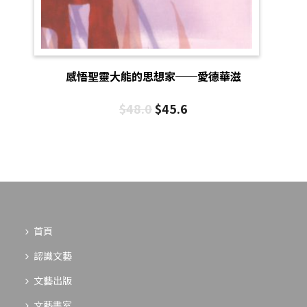
感悟聖靈大能的思想家──愛德華滋
$
48.0
$
45.6
首頁
認識文藝
文藝出版
文藝書室