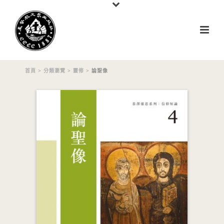
首頁
>
分類瀏覽
>
靈修
> 論聖像