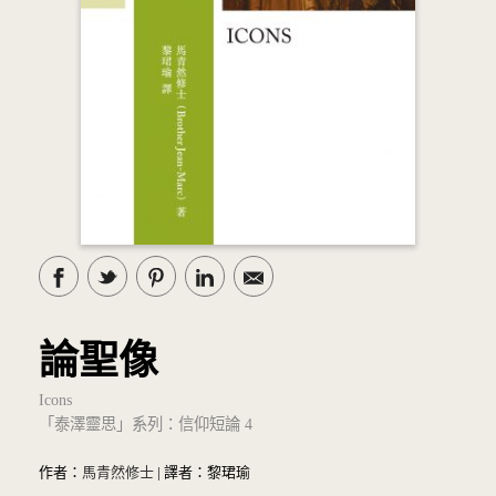
論聖像
Icons
「泰澤靈思」系列：信仰短論 4
作者：
馬青然修士
| 譯者：黎珺瑜