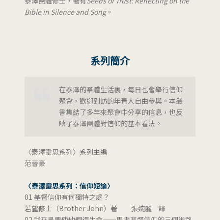
泰澤團體修士，著有
Seeds of Trust: Reflecting on the
Bible in Silence and Song
。
系列簡介
在泰澤的羣體生活裏，每日也會舉行信仰
聚會，歡迎到訪的年青人自由參與。本叢
書集結了多年來聚會中分享的信息，也反
映了泰澤團體對信仰的基本看法。
〈泰澤靈思系列〉系列主編
范晉豪
〈泰澤靈思系列：信仰短論〉
01 基督信仰有何獨特之處？
若望修士（Brother John）著 張婉麗 譯
02 我來是要使他們得生命——思考基督信仰的三個進路