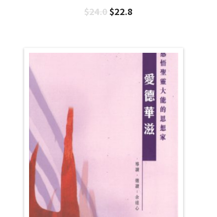
$
24.0
$
22.8