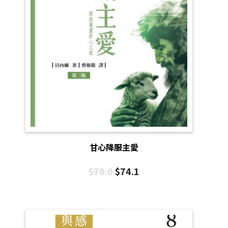
甘心降服主愛
$
78.0
$
74.1