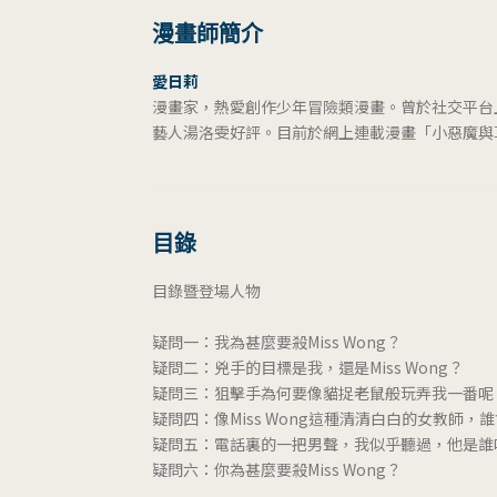
漫畫師簡介
愛日莉
漫畫家，熱愛創作少年冒險類漫畫。曾於社交平台
藝人湯洛雯好評。目前於網上連載漫畫「小惡魔與
目錄
目錄暨登場人物
疑問一：我為甚麼要殺Miss Wong？
疑問二：兇手的目標是我，還是Miss Wong？
疑問三：狙擊手為何要像貓捉老鼠般玩弄我一番呢
疑問四：像Miss Wong這種清清白白的女教師，
疑問五：電話裏的一把男聲，我似乎聽過，他是誰
疑問六：你為甚麼要殺Miss Wong？