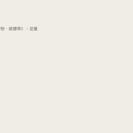
聖物．銀腰帶》，並獲