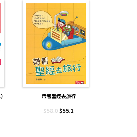
二）
帶著聖經去旅行
$
58.0
$
55.1