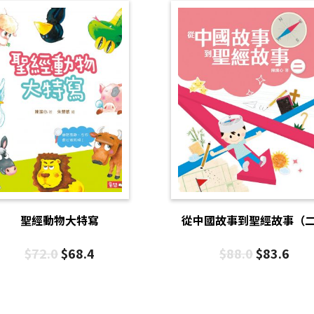
聖經動物大特寫
從中國故事到聖經故事（
$
72.0
$
68.4
$
88.0
$
83.6