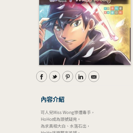
內容介紹
可人兒Miss Wong慘遭毒手，
HoHo成為頭號疑兇。
為求真相大白、水落石出，
HoHo逃避警方追捕，