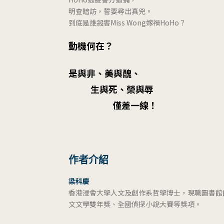
明查暗訪，誓要尋出真兇。
到底是誰殺害Miss Wong嫁禍HoHo？
動機何在？
是與非、美與醜、
生與死、榮與辱
僅差一線！
作者介紹
梁科慶
香港浸會大學人文及創作系哲學博士，現職圖書館
文文學雙年獎、全國偵探小說大賽等獎項。