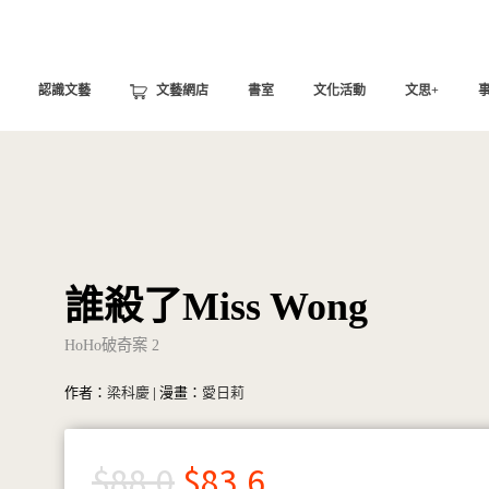
認識文藝
文藝網店
書室
文化活動
文思+
誰殺了Miss Wong
HoHo破奇案 2
作者：
梁科慶
| 漫畫：
愛日莉
$
88.0
$
83.6