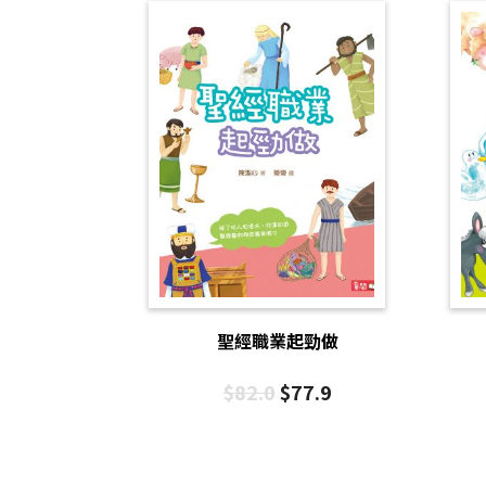
聖經職業起勁做
$
82.0
$
77.9