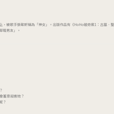
上，被歌手張敬軒稱為「神女」。出版作品有《HoHo破奇案1：古墓．
草莓男友」。
？
誰會蓄意殺害她？
呢？