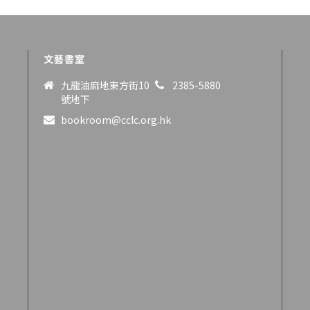
文藝書室
九龍油麻地東方街10
2385-5880
號地下
bookroom@cclc.org.hk