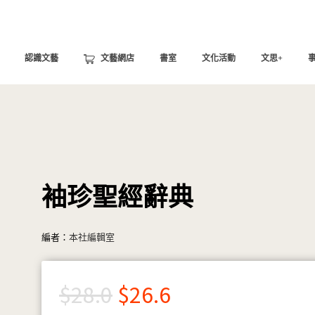
認識文藝
文藝網店
書室
文化活動
文思+
袖珍聖經辭典
編者：
本社編輯室
$
28.0
$
26.6