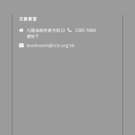
文藝書室
九龍油麻地東方街10
2385-5880
號地下
bookroom@cclc.org.hk