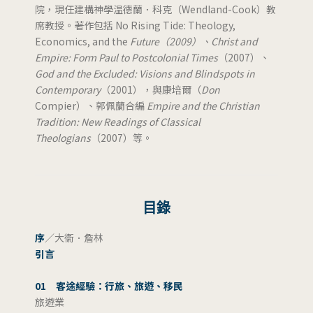
院，現任建構神學温德蘭．科克（Wendland-Cook）教
席教授。著作包括 No Rising Tide: Theology,
Economics, and the
Future（2009）、Christ and
Empire: Form Paul to Postcolonial Times
（2007）、
God and the Excluded: Visions and Blindspots in
Contemporary
（2001），與康培爾（
Don
Compier）、郭佩蘭合編
Empire and the Christian
Tradition: New Readings of Classical
Theologians
（2007）等。
目錄
序
／大衞．詹林
引言
01 客途經驗：行旅、旅遊、移民
旅遊業