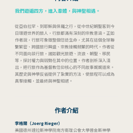
我們遊遍四方，進入羣體，與神聖相遇。
從亞伯拉罕、到耶穌與保羅之行，從中世紀朝聖客到今
日環遊世界的旅人，行旅都滿有深刻的宗教意涵。正如
作者說，行旅可象徵整個信徒生命，尤其在這個全球聯
繫緊密、跨國旅行興盛、宗教接觸頻繁的時代。作者從
不同面向談行旅，諸如觀光旅遊、流浪、朝聖、移民
等，探討權力與弱勢在其中的位置。作者剖析深入淺
出，把行旅作為基督教信仰核心的不同故事娓娓道來。
其歷史與神學反省提供了紮實的方法，使旅程可以成為
真摯接觸，並最終與神聖相遇。
作者介紹
李格爾（Joerg Rieger）
美國德州達拉斯神學院南方衞理公會大學普金斯神學