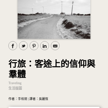
行旅：客途上的信仰與
羣體
Traveling
生活版圖
作者：
李格爾
| 譯者：吳麗恆