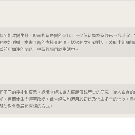
甚至能改變生命。但面對這急變的時代，不少信徒認為聖經已不合時宜，
經昧如嚼蠟。本書介紹的處境查經法，透過經文引發對話，鼓勵小組細讀
當前所關注的問題，把聖經應用於生活中。
們不同的掙扎和反思。處境查經法讓人擺脫傳統歷史的研究，從人自身的
光，進而使生命得著改變。此查經法均適用於初信及信主多年的信徒。書
幫助教會發展這查經的方式。