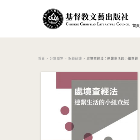
首頁
首頁
>
分類瀏覽
>
聖經研讀
> 處境查經法：連繫生活的小組查經