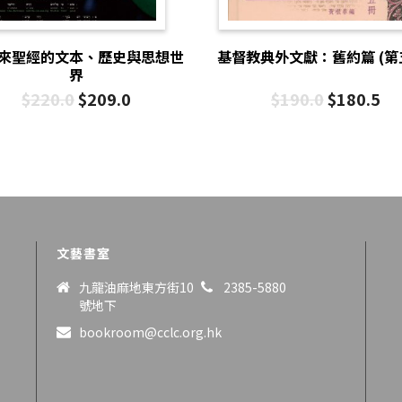
來聖經的文本、歷史與思想世
基督教典外文獻：舊約篇 (第
界
$
220.0
$
209.0
$
190.0
$
180.5
文藝書室
九龍油麻地東方街10
2385-5880
號地下
bookroom@cclc.org.hk