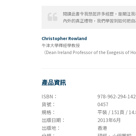
閱讀此書令我想起許多經歷，是關注我
內外的真正禮物，我們學習到如何把自
Christopher Rowland
牛津大學釋經學教授
（Dean Ireland Professor of the Exegesis of Ho
產品資訊
ISBN：
978-962-294-142
貨號：
0457
規格：
平裝 / 151頁 / 14.
出版日期：
2013年6月
出版地：
香港
分類：
研經、小組團契