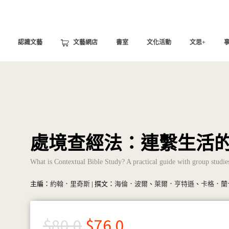
認識文藝
文藝網店
書室
文化活動
文思+
處境查經法：連繫生活
What is Contextual Bible Study? A practical guide with group studi
主編：
約翰．里奇斯
| 撰文：
海倫．波爾
、
萊爾．亨特遜
、
卡格．蘭
$
80.0
$
76.0