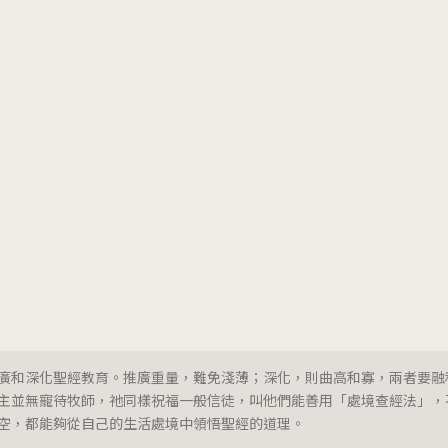
廣和深化聖經教育。推廣重量，難免淺薄；深化，則曲高和寡，兩者要融
主並無寵待牧師，祂同樣祝福一般信徒，叫他們能善用「處境查經法」，
空，都能夠從自己的生活處境中領悟聖經的道理。