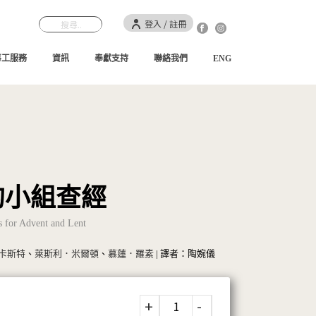
登入 / 註冊
事工服務
資訊
奉獻支持
聯絡我們
ENG
的小組查經
es for Advent and Lent
卡斯特
、
萊斯利．米爾頓
、
慕蓮．羅素
| 譯者：陶婉儀