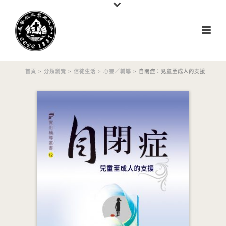
首頁
>
分類瀏覽
>
信徒生活
>
心靈／輔導
> 自閉症：兒童至成人的支援