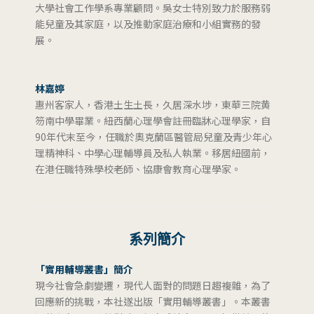
大學社會工作學系專業顧問。吳女士特別致力於服務弱
能兒童及其家庭，以及推動家庭治療和小組實務的發
展。
林嘉婷
惠州客家人，香港土生土長，久居深水埗，東華三院黄
笏南中學畢業。紐西蘭心理學會註冊臨牀心理學家，自
90年代末至今，任職於奧克蘭區醫管局兒童及青少年心
理精神科、中學心理輔導員及私人執業。移居紐國前，
在港任職特殊學校老師、協康會教育心理學家。
系列簡介
「實用輔導叢書」簡介
現今社會急劇變遷，現代人面對的問題日趨複雜，為了
回應新的挑戰，本社遂出版「實用輔導叢書」。本叢書