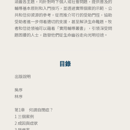
涵蓋各主題，均針對時下個人或社會問題，提供普及的
輔導基本原則和入門技巧，並透過實際個案的示範、公
共和信仰資源的參考，從而推介可行的受助門徑，協助
受助者進一步得着適切的支援，甚至解決生命難題。牧
者和信徒領袖可以藉着「實用輔導叢書」，引領深受問
題困擾的人士，啟發他們從生命幽谷走向光明坦途。
目錄
出版說明
吳序
林序
第1章 何謂自閉症？
1 三個案例
2 成因與症狀
3 發病率