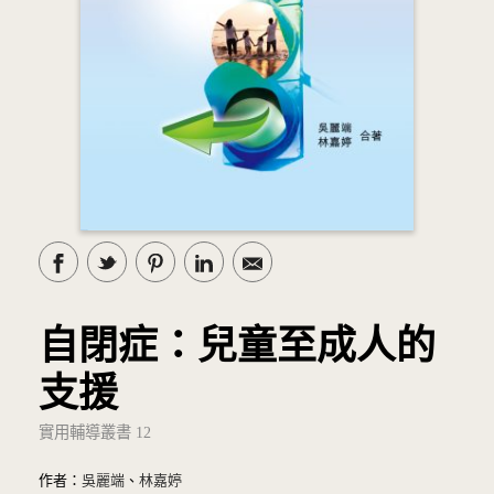
自閉症：兒童至成人的
支援
實用輔導叢書 12
作者：
吳麗端
、
林嘉婷