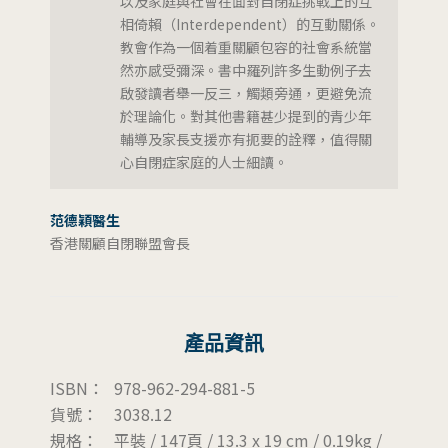
以及家庭與社會在面對自閉症挑戰上的互
相倚賴（Interdependent）的互動關係。
教會作為一個着重關顧包容的社會系統當
然亦感受彌深。書中羅列許多生動例子去
啟發讀者舉一反三，觸類旁通，更避免流
於理論化。對其他書籍甚少提到的青少年
輔導及家長支援亦有扼要的詮釋，值得關
心自閉症家庭的人士細讀。
范德穎醫生
香港關顧自閉聯盟會長
產品資訊
ISBN：
978-962-294-881-5
貨號：
3038.12
規格：
平裝 / 147頁 / 13.3 x 19 cm / 0.19kg /