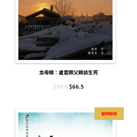
念母親：盧雲跟父親談生死
$
70.0
$
66.5
暫時缺貨