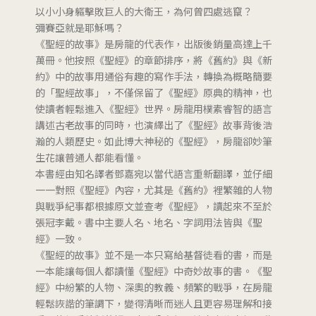
以小小身軀擊敗巨人的大衛王，為何曾四處逃竄？
彌賽亞就是耶穌嗎？
《聖經的故事》是房龍的代表作，出版後銷量高達上千
萬冊。他按照《聖經》的章節排序，將《舊約》與《新
約》中的故事用通俗有趣的寫作手法，轉換為概略簡要
的「聖經故事」，不僅保留了《聖經》原典的精神，也
使讀者輕鬆進入《聖經》世界。房龍用樸素睿智的語言
講述古老故事的同時，也演繹出了《聖經》故事背後浩
瀚的人類歷史。如此博大神秘的《聖經》，房龍卻妙筆
生花讓普通人都能看懂。
本書經由知名譯者鄧嘉宛以當代語言重新翻譯，並仔細
一一對照《聖經》內容，尤其是《舊約》裡繁雜的人物
與戰爭紀事都根據原文並查考《聖經》，讀起來不至於
張冠李戴。書中主要人名、地名、字詞用法皆與《聖
經》一致。
《聖經的故事》並不是一本只寫給基督徒看的書，而是
一本能讓每個人都讀懂《聖經》中奇妙故事的書。《聖
經》中紛繁的人物、深奧的教義、頻繁的戰爭，在房龍
輕鬆詼諧的筆調下，變得清晰而迷人且更容易理解和接