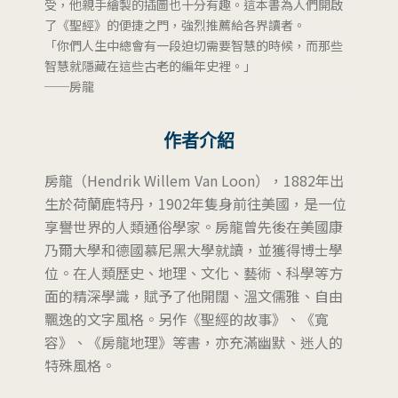
受，他親手繪製的插圖也十分有趣。這本書為人們開啟
了《聖經》的便捷之門，強烈推薦給各界讀者。
「你們人生中總會有一段迫切需要智慧的時候，而那些
智慧就隱藏在這些古老的編年史裡。」
──房龍
作者介紹
房龍（Hendrik Willem Van Loon），1882年出
生於荷蘭鹿特丹，1902年隻身前往美國，是一位
享譽世界的人類通俗學家。房龍曾先後在美國康
乃爾大學和德國慕尼黑大學就讀，並獲得博士學
位。在人類歷史、地理、文化、藝術、科學等方
面的精深學識，賦予了他開闊、溫文儒雅、自由
飄逸的文字風格。另作《聖經的故事》、《寬
容》、《房龍地理》等書，亦充滿幽默、迷人的
特殊風格。