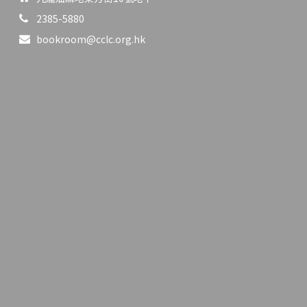
2385-5880
bookroom@cclc.org.hk