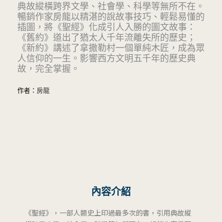
典故縱橫跨界文學、社會學、科學等無所不在。
暢銷作家房龍以精湛的說故事技巧、輕鬆易懂的
插圖，將《聖經》化成引人入勝的圖文故事：
《舊約》道出了猶太人千年流離失所的歷史；
《新約》講述了拿撒勒村一個單純木匠，成為眾
人信仰的一生。影響西方文明五千年的歷史典
故，完全掌握。
作者：
房龍
內容介紹
《聖經》，一部人類史上印過最多次的書，引用典故縱