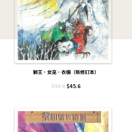
獅王．女巫．衣櫥（新修訂本）
$
48.0
$
45.6