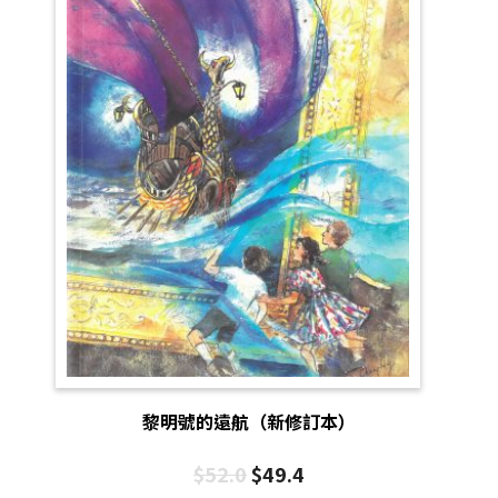
黎明號的遠航（新修訂本）
$
52.0
$
49.4