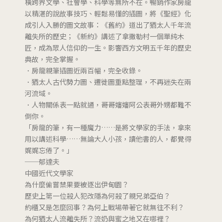
橫跨界文學、社會學、科學等無所不在。暢銷作家房龍
以精湛的說故事技巧、輕鬆易懂的插圖，將《聖經》化
成引人入勝的圖文故事：《舊約》道出了猶太人千年流
離失所的歷史；《新約》講述了拿撒勒村一個單純木
匠，成為眾人信仰的一生。影響西方文明五千年的歷史
典故，完全掌握。
．房龍親筆插圖近兩百幅，完全收錄。
．猶太人古代勢力圖、遷徙圖重點整理，不再迷失在兩
河流域。
．人物關係表一點就通，哥哥嬸嬸阿公表哥外甥都難不
倒你。
「房龍的筆，有一種魔力……是將文學家的手法，拿來
用以講述科學……無論大人小孩，讀他書的人，都覺得
娓娓忘倦了。」
──郁達夫
中國近代文學家
為什麼偷嘗禁果要被逐出伊甸園？
歷史上第一位殺人犯改隱為何殺了親兄弟亞伯？
約櫃又是怎麼回事？為何上戰場帶著它就無往不利？
為何猶太人流離失所？流奶與蜜之地又在哪裡？