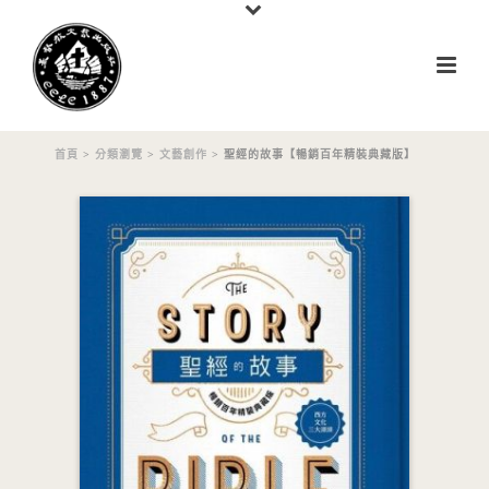
首頁
>
分類瀏覽
>
文藝創作
> 聖經的故事【暢銷百年精裝典藏版】