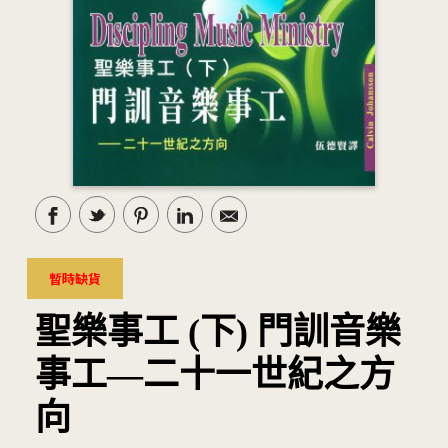
暫時缺貨
聖樂事工 (下) 門訓音樂
事工—二十一世紀之方
向