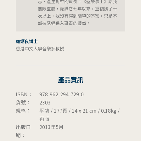
志，產生對神的敬畏。《聖樂事工》給我
無限靈感，認識它七年以來，重複讀了十
次以上，我沒有得到簡單的答案，只是不
斷被誘導進入事奉的豐盛。
羅炳良博士
香港中文大學音樂系教授
產品資訊
ISBN：
978-962-294-729-0
貨號：
2303
規格：
平裝 / 177頁 / 14 x 21 cm / 0.18kg /
再版
出版日
2013年5月
期：