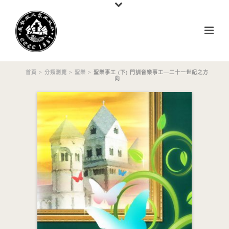
首頁
>
分類瀏覽
>
聖樂
> 聖樂事工 (下) 門訓音樂事工—二十一世紀之方
向