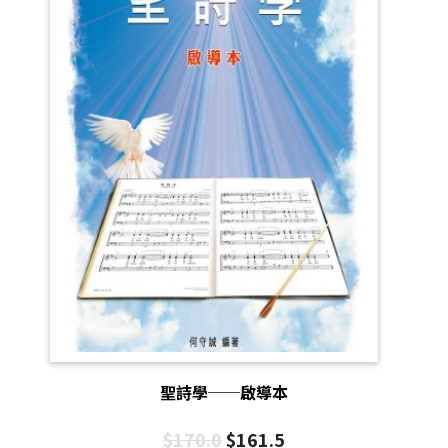
聖詩學──啟導本
$
170.0
$
161.5