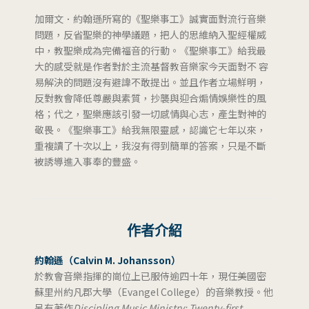
加爾文．約翰遜所寫的《聖樂事工》誠實面對流行音樂
問題，反省聖樂的神學議題，把人的思維納入聖經權威
中，教聖樂成為完備福音的行動。《聖樂事工》給我最
大的感受就是作者對於主流基督教音樂家今天面對不 容
易解決的問題沒有避諱不敢提出。並且作者立場鮮明，
反對教會降低尊嚴與素質，抄襲與迎合煽情娛樂性的風
格；代之，聖樂應該引發一切感情與心志，產生對神的
敬畏。《聖樂事工》給我無限靈感，認識它七年以來，
重複讀了十次以上，我沒有得到簡單的答案，只是不斷
被誘導進入事奉的豐盛。
作者介紹
約翰遜（Calvin M. Johansson）
於教會音樂指揮的崗位上已服侍逾四十年，現任美國密
蘇里州約凡郡大學（Evangel College）的音樂教授。他
另有著作
Discipling Music Ministry: Twenty-first