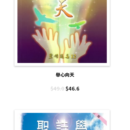
舉心向天
$
49.0
$
46.6