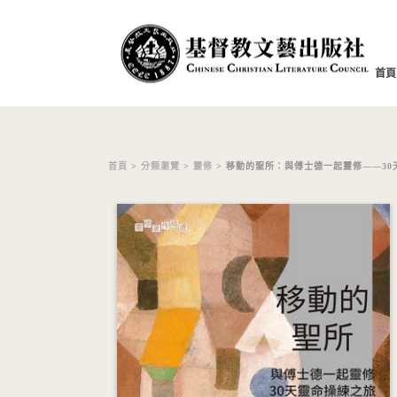
首頁
首頁
>
分類瀏覽
>
靈修
> 移動的聖所：與傅士德一起靈修——30