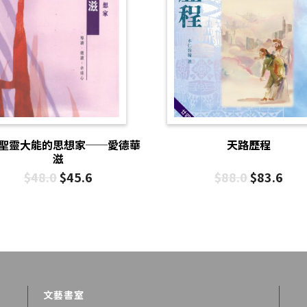
聖靈大能的思想家──愛德華
天路歷程
滋
$
48.0
$
45.6
$
88.0
$
83.6
文藝書室