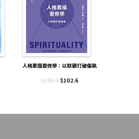
人格素描靈修學：以默觀打破偏執
$
108.0
$
102.6