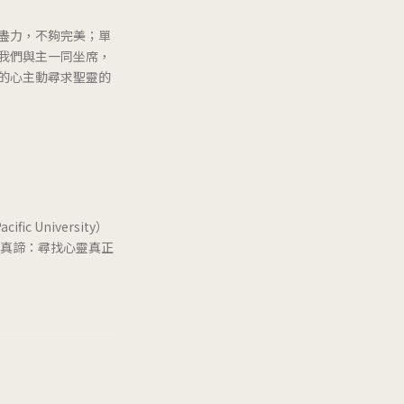
盡力，不夠完美；單
我們與主一同坐席，
的心主動尋求聖靈的
c University）
禱告真諦：尋找心靈真正