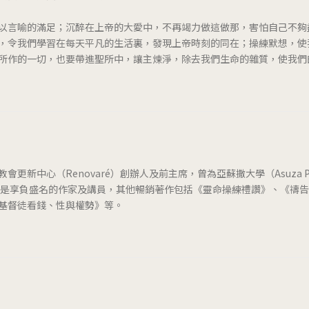
以言喻的滿足；沉醉在上帝的大愛中，不再竭力做這做那，害怕自己不夠
，令我們學習在每天平凡的生活裏，發現上帝時刻的同在；操練默想，使
所作的一切，也要帶進聖所中，讓主煉淨，除去我們生命的雜質，使我們
教會更新中心（Renovaré）創辦人及前主席，曾為亞蘇撒大學（Asuza Pacifi
）教授。傅士德是享負盛名的作家及講員，其他暢銷著作包括《靈命操練禮讚》、《
基督徒看錢、性與權勢》等。