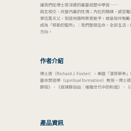
讓我們從傅士德深邃的屬靈經歷中學習——
與主相交，改變內裏的性情；內在的簡樸，感受難
單信靠天父，知道祂隨時樂意施予，總是陪伴勉勵
成為「移動的聖所」：我們整個生命，全部生活，
方向。
作者介紹
傅士德（Richard J. Foster），美國「漢勞華希」
靈命塑造學（spiritual formation
歸宿》、《返璞歸自由：複雜世代中的和諧》、《
產品資訊