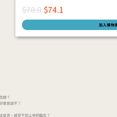
$
78.0
$
74.1
加入購物
怎辦？
好意思說不？
法安息，感受不到上帝的臨在？