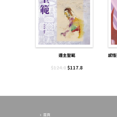
遵主聖範
感悟
$
124.0
$
117.8
首頁