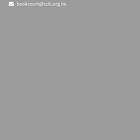
bookroom@cclc.org.hk