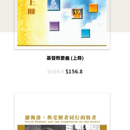
基督教要義 (上冊)
$
165.0
$
156.8