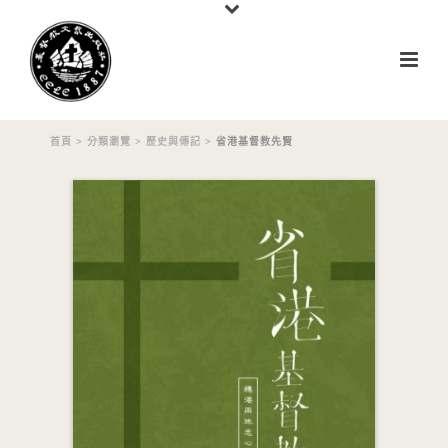
首頁
>
分類瀏覽
>
歷史與傳記
> 省港基督教先賢