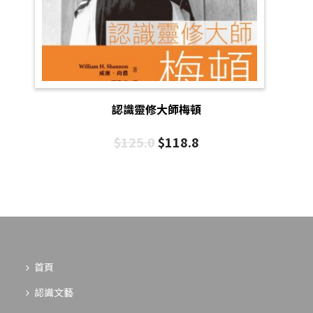
認識靈修大師梅頓
$
125.0
$
118.8
首頁
認識文藝