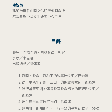
陳智衡
建道神學院中國文化研究系副教授
基督教與中國文化研究中心主任
目錄
郭序：同根同源‧同頌賢德／郭雲
李序／李志剛
出版緣起／翁傳鏗
愛國、愛教、愛和平的熊真沛牧師／衛綺婷
從「本色化」到「三自」的胡翼雲牧師／衛綺婷
踐行基督聖訓，傳揚愛國愛教精神的招觀海牧師／
衛綺婷
出生廣州的汪彼得牧師／翁傳鏗
謝扶雅：即知即行、言行一致的基督徒君子／吳敏