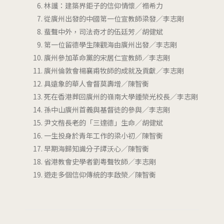
林護：建築界鉅子的信仰情懷／禤希力
從廣州出發的中國第一位宣教師梁發／李志剛
蜚聲中外，司法奇才的伍廷芳／胡健斌
第一位留德學生陳觀海由廣州出發／李志剛
廣州參加革命黨的宋居仁宣教師／李志剛
廣州倫敦會楊襄甫牧師的成就及貢獻／李志剛
具遠象的華人會督莫壽增／陳智衡
死在香港葬回廣州的嶺南大學鍾榮光校長／李志剛
孫中山廣州首義與基督徒的參與／李志剛
尹文楷長老的「三達德」生命／胡健斌
一生投身於青年工作的梁小初／陳智衡
早期海歸知識分子譚沃心／陳智衡
省港教會史學者劉粵聲牧師／李志剛
遊走多個信仰傳統的李啟榮／陳智衡