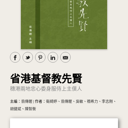
省港基督教先賢
穗港兩地忠心委身服侍上主僕人
主編：
翁傳鏗
| 作者：
衛綺婷
、
翁傳鏗
、
吳敏
、
禤希力
、
李志剛
、
胡健斌
、
陳智衡