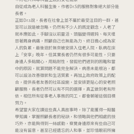
自從成為老人科醫生後，作者Dr.S的服務對象絕大部分是
長者。
正如Dr.s說，長者在社會上並不屬於最受注目的一群，甚
至可以說是被忽略。仍然有不少人的既定觀念，人老了
就本應如此，手腳沒以前靈活、頭腦變得遲鈍、每天埋
怨著周身病痛，照顧自己也無能為力、終日擔心成為家
人的負累，最後迫於無奈被安排入住老人院，臥病在床
上「安享」晚年。但其實長者仍然有很多可能性，只要
身邊人多點關心，用點耐性，發掘他們遇到的困難和當
中的原因，就算問題不能完全解決，病患未能根治，都
可以設法改善徵狀和生活質素。再加上政府政策上的配
合，提供長者友善的社區設施，並安排更貼心的安老照
顧服務，長者仍然可以有不同的選擇，真正做到老有所
依。相信所有從事老人事務的同工，都會朝著這個目標
努力。
希望當大家在讀這些真人真故事時，除了能獲得一點醫
學知識，掌握照顧長者的秘訣，和領略與他們相處的技
巧外，亦能夠得到一絲感動，察覺身邊原來有些自己可
能沒有留意，甚至已經遺忘的人和事，並珍惜眼前所擁