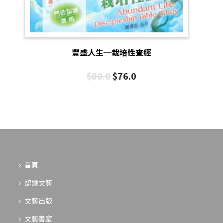
豐盛人生─栽培性查經
$
80.0
$
76.0
首頁
認識文藝
文藝出版
文藝書室