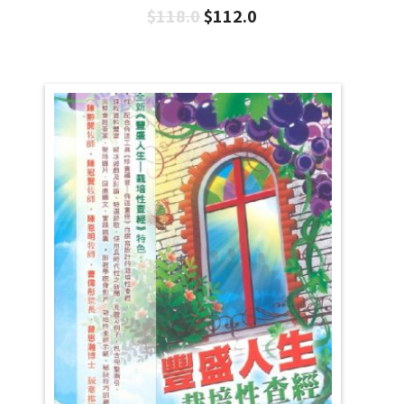
$
118.0
$
112.0