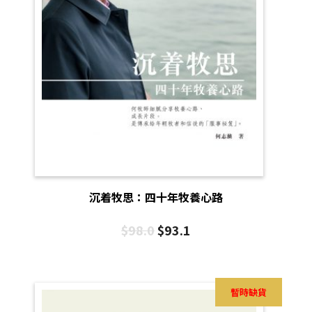
沉着牧思：四十年牧養心路
$
98.0
$
93.1
暫時缺貨