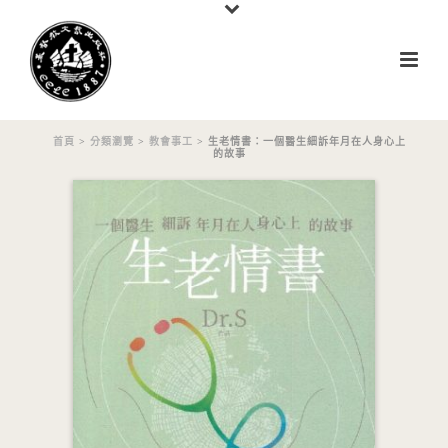
首頁
>
分類瀏覽
>
教會事工
> 生老情書：一個醫生細訴年月在人身心上
的故事