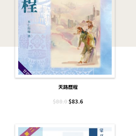
天路歷程
$
88.0
$
83.6