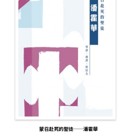
蒙召赴死的聖徒──潘霍華