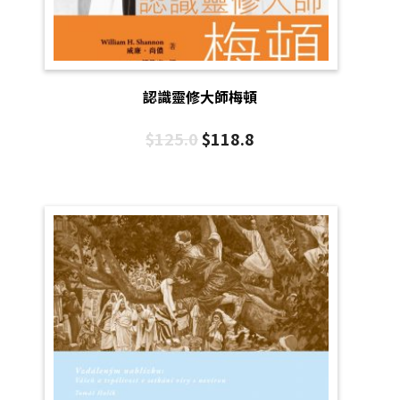
認識靈修大師梅頓
$
125.0
$
118.8