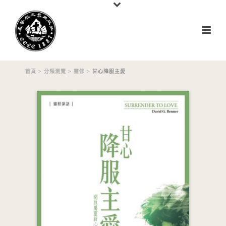
首頁
>
分類瀏覽
>
靈修
> 甘心降服主愛