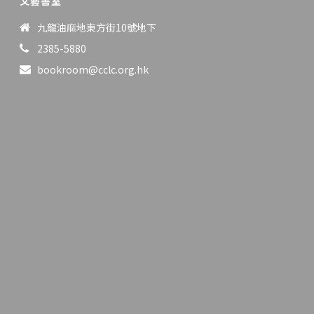
文藝書室
九龍油麻地東方街10號地下
2385-5880
bookroom@cclc.org.hk