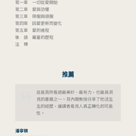
第一章 一切從愛開始
第二章 愛與恐懼
第三章 降服與順服
第四章 因愛更新而變化
第五章 愛的進程
後 語 屬靈的歷程
注 釋
推薦
這是我所看過最美妙、最有力，也最具洞
見的書籍之一。貝內爾教授分享了他活生
生的經歷，讓讀者看見人真正轉化的可能
性。
潘寧頓