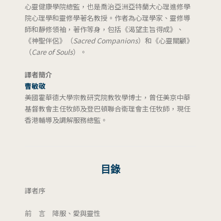
心靈健康學院總監，也是喬治亞洲亞特蘭大心理進修學
院心理學和靈修學著名教授。作者為心理學家、靈修導
師和靜修領袖，著作等身，包括《渴望主旨得成》、
《神聖伴侶》（
Sacred Companions
）和《心靈關顧》
（
Care of Souls
）。
譯者簡介
曹敏敬
美國霍華德大學宗教研究院教牧學博士，曾任美京中華
基督教會主任牧師及登巴頓聯合衞理會主任牧師，現任
香港輔導及調解服務總監。
目錄
譯者序
前 言 降服、愛與靈性