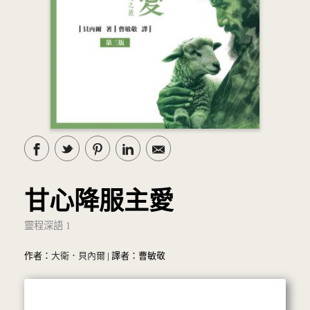
甘心降服主愛
靈程深語 1
作者：
大衛．貝內爾
| 譯者：曹敏敬