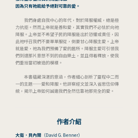
因為只有祂能給予絕對可靠的愛。
我們身處自我中心的年代，對於降服權威，總是極
力抗拒。然而上帝就是善和愛，其實我們不必怯於向祂
降服。上帝並不希望子民的降服是出於恐懼或責任，因
此祂呼召我們不要單單服從，倒要甘心降服主愛。上帝
就是愛，祂為我們預備了愛的居所。降服主愛可引領我
們到達那片意想不到的自由樂土，並且得着釋放，使我
們重拾當初被造的模樣。
本書蘊藏深湛的意涵，作者細心剖析了靈程中二而
一的主題──愛和降服。他詳察經文並深入省思信仰傳
統，揭示上帝如何誠邀我們全然信靠祂那完全的愛。
作者介紹
大衛．貝內爾
（David G. Benner）