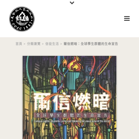
首頁
>
分類瀏覽
>
信徒生活
> 爾信燃暗：全球學生群體的生命宣告