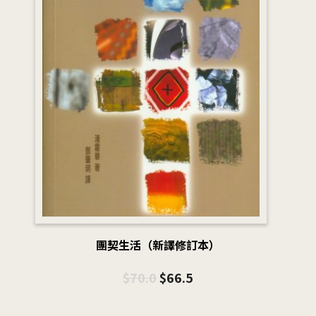
團契生活（新譯修訂本）
$
70.0
$
66.5