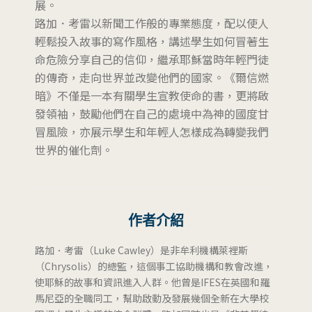
展。
路加．考雷以新聞工作般的專業態度，配以使人
輕鬆投入故事的寫作風格，講述學生如何冒著生
命危險分享自己的信仰，繼承耶穌當時年輕門徒
的傳奇，走向世界並改變他們的國家。《爾信燃
暗》不僅是一本有關學生宣教使命的書，更將啟
發領袖，鼓勵他們在自己的處境中為神的國度甘
冒風險，亦展示學生和年輕人怎樣成為轉變我們
世界的催化劑。
作者介紹
路加．考雷（Luke Cawley）是非牟利機構萊裡斯
（Chrysolis）的總監，這個事工協助機構和教會改進，
使耶穌的故事和資訊進入人群。他曾是IFES在英國和羅
馬尼亞的全職同工，幫助啟動及發展幾個全新在大學校