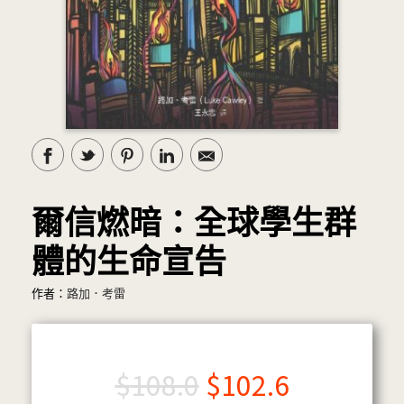
爾信燃暗：全球學生群
體的生命宣告
作者：
路加．考雷
$
108.0
$
102.6