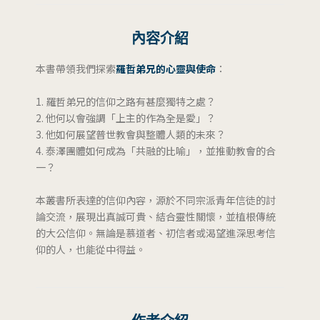
內容介紹
本書帶領我們探索
羅哲弟兄的心靈與使命
：
1. 羅哲弟兄的信仰之路有甚麼獨特之處？
2. 他何以會強調「上主的作為全是愛」？
3. 他如何展望普世教會與整體人類的未來？
4. 泰澤團體如何成為「共融的比喻」，並推動教會的合
一？
本叢書所表達的信仰內容，源於不同宗派青年信徒的討
論交流，展現出真誠可貴、結合靈性關懷，並植根傳統
的大公信仰。無論是慕道者、初信者或渴望進深思考信
仰的人，也能從中得益。