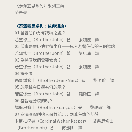
〈泰澤靈思系列〉系列主編
范晉豪
〈泰澤靈思系列：信仰短論〉
01 基督信仰有何獨特之處？
若望修士（Brother John）著 張婉麗 譯
02 我來是要使他們得生命——思考基督信仰的三個進路
若望修士（Brother John）著 黎珺瑜 譯
03 為甚麼我們需要教會？
若望修士（Brother John）著 張婉麗 譯
04 論聖像
馬青然修士（Brother Jean-Marc）著 黎珺瑜 譯
05 啟示錄今日還有何啟示？
若望修士（Brother John）著 羅喬匡 譯
06 基督是分裂的嗎？
福航思修士（Brother François）著 黎珺瑜 譯
07 泰澤團體創始人羅哲弟兄：兩篇生命的訪談
卡斯柏樞機（Cardinal Walter Kasper）、艾樂思修士
（Brother Alois）著 何淑卿 譯