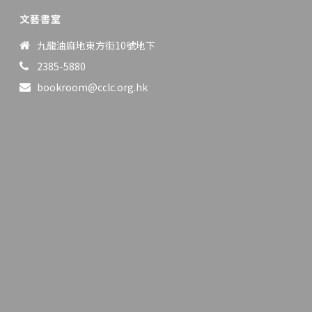
文藝書室
九龍油麻地東方街10號地下
2385-5880
bookroom@cclc.org.hk