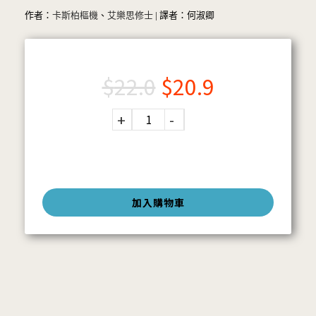
作者：
卡斯柏樞機
、
艾樂思修士
| 譯者：何淑卿
$
22.0
$
20.9
加入購物車