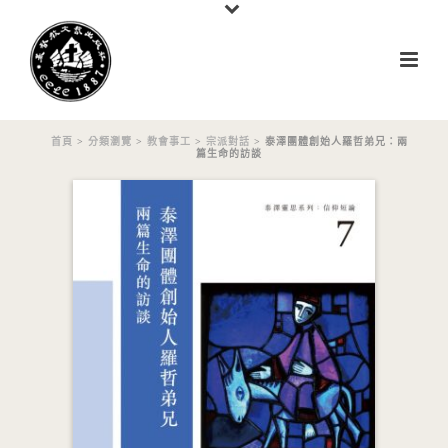
首頁
>
分類瀏覽
>
教會事工
>
宗派對話
> 泰澤團體創始人羅哲弟兄：兩
篇生命的訪談