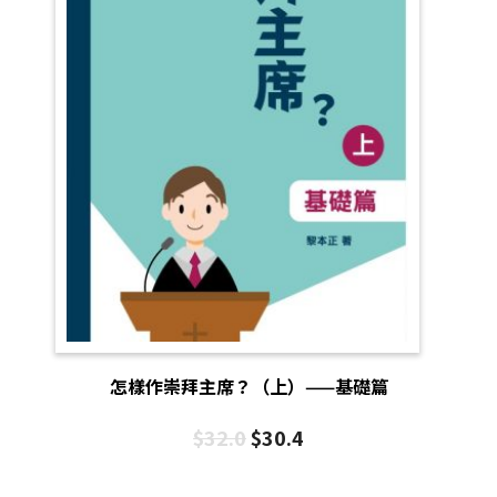
怎樣作崇拜主席？（上）——基礎篇
$
32.0
$
30.4