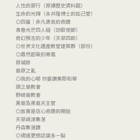
人性的罪行（原爆歷史資料館）
生命的光輝（永井隆博士的如己堂）
◎四篇｜非凡勇氣的奇蹟
青春光茫四人組（訪歐使節）
奇幻預言的少年（天草四郎）
◎世界文化遺產教堂建築群（部份）
◎肅然起敬的寒風
原城跡
島原之亂
◎我的心哪 你要讚美耶和華
頭之島教會
野崎島教會
黑島及黑島天主堂
◎放棄是信心奇蹟的開始
天草崎津集落
丹森集落蹟
◎偶遇更想認識多一點