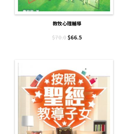
教牧心理輔導
$
70.0
$
66.5