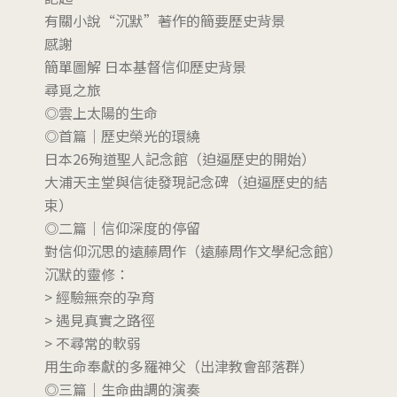
有關小說“沉默”著作的簡要歷史背景
感謝
簡單圖解 日本基督信仰歷史背景
尋覓之旅
◎雲上太陽的生命
◎首篇｜歷史榮光的環繞
日本26殉道聖人記念館（迫逼歷史的開始）
大浦天主堂與信徒發現記念碑（迫逼歷史的結
束）
◎二篇｜信仰深度的停留
對信仰沉思的遠藤周作（遠藤周作文學紀念館）
沉默的靈修：
> 經驗無奈的孕育
> 遇見真實之路徑
> 不尋常的軟弱
用生命奉獻的多羅神父（出津教會部落群）
◎三篇｜生命曲調的演奏