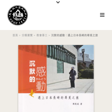
首頁
>
分類瀏覽
>
教會事工
> 沉默的感動：遇上日本長崎的尋覓之旅