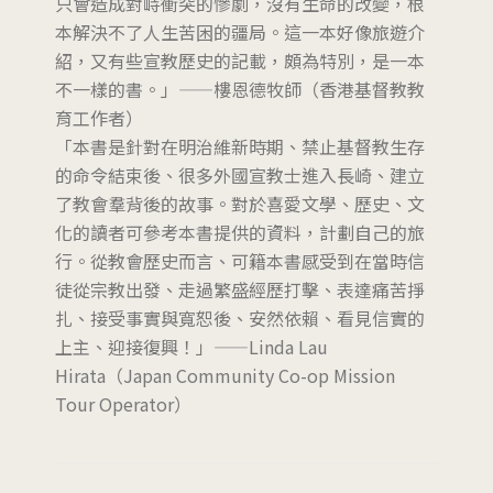
只會造成對峙衝突的慘劇，沒有生命的改變，根
本解決不了人生苦困的疆局。這一本好像旅遊介
紹，又有些宣教歷史的記載，頗為特別，是一本
不一樣的書。」——樓恩德牧師（香港基督教教
育工作者）
「本書是針對在明治維新時期、禁止基督教生存
的命令結束後、很多外國宣教士進入長崎、建立
了教會羣背後的故事。對於喜愛文學、歷史、文
化的讀者可參考本書提供的資料，計劃自己的旅
行。從教會歷史而言、可籍本書感受到在當時信
徒從宗教出發、走過繁盛經歷打擊、表達痛苦掙
扎、接受事實與寬恕後、安然依賴、看見信實的
上主、迎接復興！」——Linda Lau
Hirata（Japan Community Co-op Mission
Tour Operator）