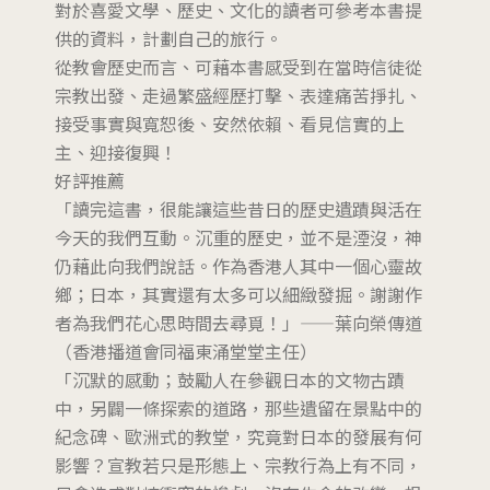
對於喜愛文學、歷史、文化的讀者可參考本書提
供的資料，計劃自己的旅行。
從教會歷史而言、可藉本書感受到在當時信徒從
宗教出發、走過繁盛經歷打擊、表達痛苦掙扎、
接受事實與寬恕後、安然依賴、看見信實的上
主、迎接復興！
好評推薦
「讀完這書，很能讓這些昔日的歷史遺蹟與活在
今天的我們互動。沉重的歷史，並不是湮沒，神
仍藉此向我們說話。作為香港人其中一個心靈故
鄉；日本，其實還有太多可以細緻發掘。謝謝作
者為我們花心思時間去尋覓！」——葉向榮傳道
（香港播道會同福東涌堂堂主任）
「沉默的感動；鼓勵人在參觀日本的文物古蹟
中，另闢一條探索的道路，那些遺留在景點中的
紀念碑、歐洲式的教堂，究竟對日本的發展有何
影響？宣教若只是形態上、宗教行為上有不同，