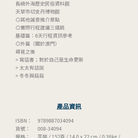
長崎外海歷史民俗資料館
天草市切支丹博物館
◎其他誠意推介景點
◎實際行程建議三級跳
基礎篇：6天行程資訊參考
◎外篇（關於澳門）
尋覓之後
> 寫這書；對於自己是生命更新
> 太太有話說
> 冬冬與菇菇
產品資訊
ISBN：
9789887034094
貨號：
008-34094
規格：
平裝 / 152頁 / 14.0 x 22 cm / 0.36kg /