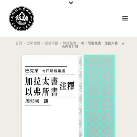
首頁
>
分類瀏覽
>
聖經研讀
>
釋經叢書
> 每日研經叢書：加拉太書．以
弗所書注釋