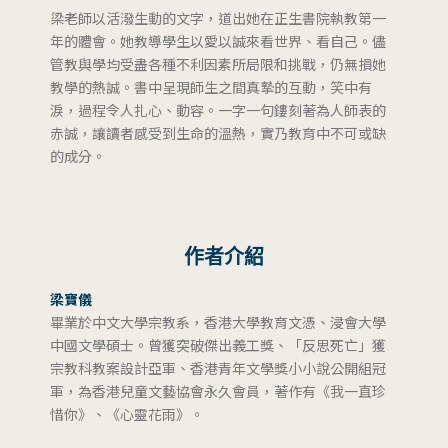
梁老師以活潑生動的文字，道出她在正生書院執教第一
年的體會。她教導學生以愛以誠來看世界、看自己。儘
管教與學均受盡各種不利因素所局限和挑戰，仍無損她
教學的熱誠。書中呈現師生之間真摯的互動，笑中有
淚，過程令人扎心、動容。一字一句鏤刻著為人師表的
赤誠，讓讀者感受到生命的溫熱，實乃教育中不可或缺
的成分。
作者介紹
梁寶儀
畢業於中文大學宗教系，香港大學教育文憑、浸會大學
中國文學碩士。曾獲突破傑出義工獎、「反思死亡」獲
宗教科教案設計亞軍、香港青年文學獎小小說公開組冠
軍，為香港兒童文藝協會永久會員，著作有《我一直珍
惜你》、《心靈花雨》。