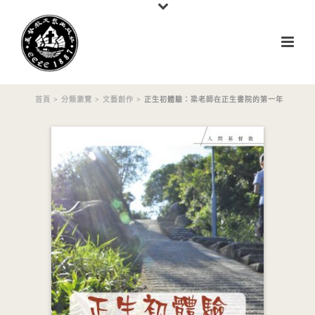
首頁
>
分類瀏覽
>
文藝創作
> 正生初體驗：梁老師在正生書院的第一年