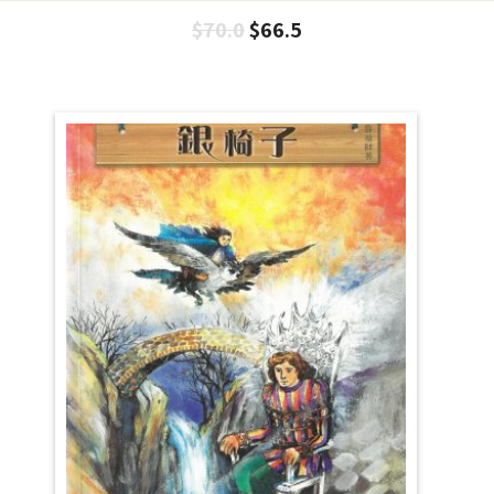
$
70.0
$
66.5