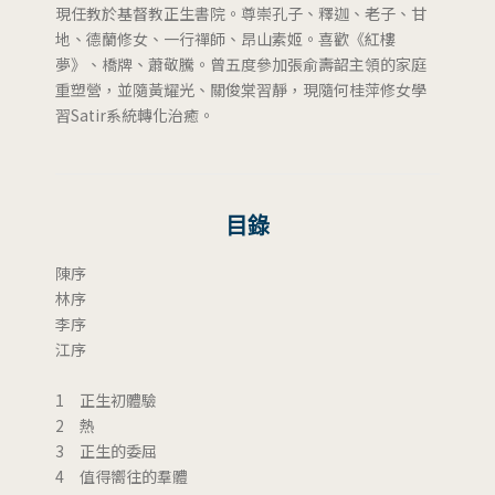
現任教於基督教正生書院。尊崇孔子、釋迦、老子、甘
地、德蘭修女、一行禪師、昂山素姬。喜歡《紅樓
夢》、橋牌、蕭敬騰。曾五度參加張俞壽韶主領的家庭
重塑營，並隨黃耀光、關俊棠習靜，現隨何桂萍修女學
習Satir系統轉化治癒。
目錄
陳序
林序
李序
江序
1 正生初體驗
2 熱
3 正生的委屈
4 值得嚮往的羣體