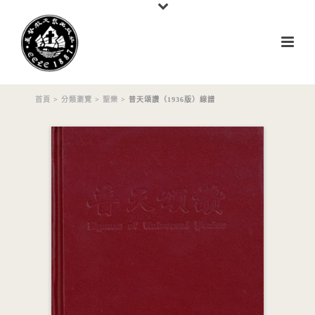
首頁
>
分類瀏覽
>
聖樂
> 普天頌讚（1936版）線譜