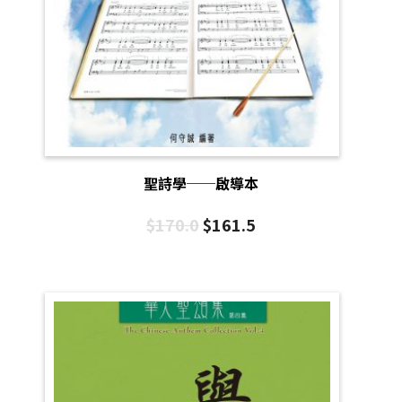
聖詩學──啟導本
$
170.0
$
161.5