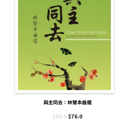
與主同去：林聲本曲選
$
80.0
$
76.0