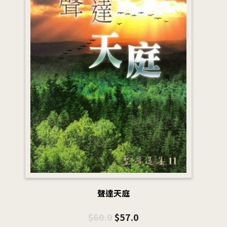
聲達天庭
$
60.0
$
57.0