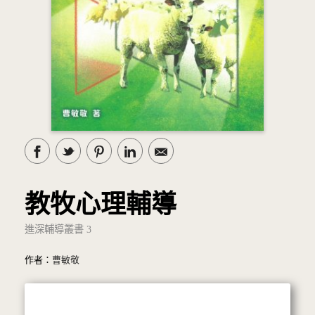
教牧心理輔導
進深輔導叢書 3
作者：
曹敏敬