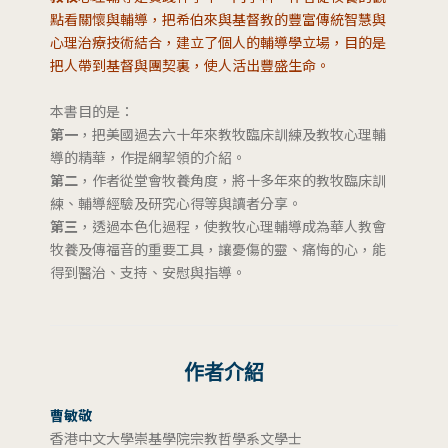
點看關懷與輔導，把希伯來與基督教的豐富傳統智慧與
心理治療技術結合，建立了個人的輔導學立場，目的是
把人帶到基督與團契裏，使人活出豐盛生命。
本書目的是：
第一
，把美國過去六十年來教牧臨床訓練及教牧心理輔
導的精華，作提綱挈領的介紹。
第二
，作者從堂會牧養角度，將十多年來的教牧臨床訓
練、輔導經驗及研究心得等與讀者分享。
第三
，透過本色化過程，使教牧心理輔導成為華人教會
牧養及傳福音的重要工具，讓憂傷的靈、痛悔的心，能
得到醫治、支持、安慰與指導。
作者介紹
曹敏敬
香港中文大學崇基學院宗教哲學系文學士