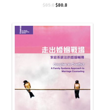
$
85.0
$
80.8