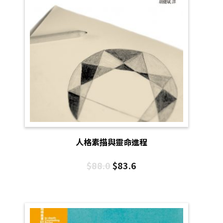
人格素描與靈命進程
$
88.0
$
83.6