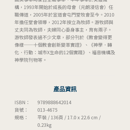
構，1993年開始於成長的母會（元朗浸信會）任
職傳道，2005年於宣道會屯門堂牧會至今。2010
年擔任堂會領導，2012年按立為牧師。游牧師與
丈夫同為牧師，夫婦同心委身事主，育有兩子。
游牧師發表過不少文章，部分刊於《教會變得更
像樣──十個教會創新變革實證》、《神學．轉
化．行動：城市X生命的12個實踐》、福音機構及
神學院刊物等。
產品資訊
ISBN：
9789888642014
貨號：
013-4675
規格：
平裝 / 136頁 / 17.0 x 22.6 cm /
0.23kg