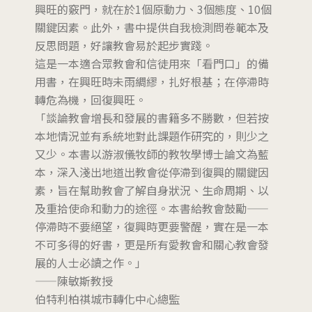
興旺的竅門，就在於1個原動力、3個態度、10個
關鍵因素。此外，書中提供自我檢測問卷範本及
反思問題，好讓教會易於起步實踐。
這是一本適合眾教會和信徒用來「看門口」的備
用書，在興旺時未雨綢繆，扎好根基；在停滯時
轉危為機，回復興旺。
「談論教會增長和發展的書籍多不勝數，但若按
本地情況並有系統地對此課題作研究的，則少之
又少。本書以游淑儀牧師的教牧學博士論文為藍
本，深入淺出地道出教會從停滯到復興的關鍵因
素，旨在幫助教會了解自身狀況、生命周期、以
及重拾使命和動力的途徑。本書給教會鼓勵——
停滯時不要絕望，復興時更要警醒，實在是一本
不可多得的好書，更是所有愛教會和關心教會發
展的人士必讀之作。」
——陳敏斯教授
伯特利柏祺城市轉化中心總監