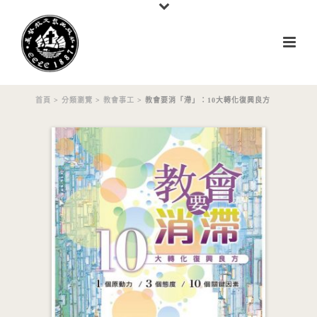
首頁
>
分類瀏覽
>
教會事工
> 教會要消「滯」：10大轉化復興良方