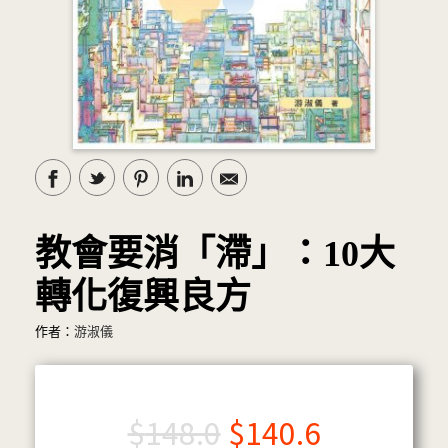
教會要消「滯」：10大
轉化復興良方
作者：
游淑儀
$
148.0
$
140.6