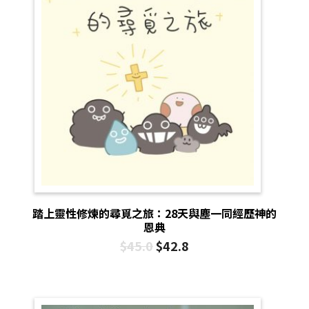
踏上靈性修煉的尋覓之旅：28天與塵一同經歷神的
恩典
$
45.0
$
42.8