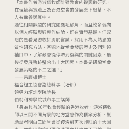
「本書作者游淑儀牧師針對教會的復興做研究，
在理論與實踐上為香港堂會的發展奠下根基，本
人有幸參與其中。
過往相關課題的研究如鳳毛麟角，而且較多偏向
以個人經驗與觀察作結論，鮮有實證基礎。但感
恩的是看見游牧師勇於嘗試，採用不為人熟悉的
質性研究方法，客觀地從堂會發展歷史及個別領
袖口中，了解教會從停滯到復興的關鍵因素，最
後從發展軌跡整合出十大因素。本書是研讀堂會
發展策略的不二之選！」
——呂慶雄博士
福音證主協會副總幹事（培訓）
領導力培訓學院院長
伯特利神學院城市事工講師
「身為具有30年牧會經驗的香港牧者，游淑儀牧
師以三間不同背景的地方堂會作為個案分析，幫
助讀者明白三間堂會從停滯到再次興旺的十大因