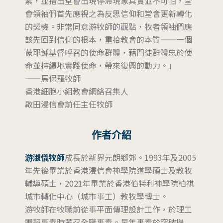
素，並指出堂會出現停滯現象其實並不可怕，堂
會領袖們首先應視之為反思信仰和堂會更新轉化
的契機。非常同意游牧師的觀點，牧者領袖們應
該先回到信仰的根本，重拾教會的本質——一個
蒙耶穌基督呼召的使命群體，藉門徒群體忠於使
命並持續地實踐使命，帶來復興的動力。」
——馬保羅牧師
香港細胞小組教會網絡召集人
啟田浸信會前任主任牧師
作者介紹
游淑儀牧師
成長於新界元朗鄉郊。1993年及2005
年先後畢業於香港浸信會神學院道學碩士及教牧
輔導碩士，2021年畢業於香港伯特利神學院柏祺
城市轉化中心（城市事工）教牧學博士。
游牧師在牧職前從事平面傳理設計工作，於理工
團契事奉時蒙召全職事奉。早年事奉於突破機