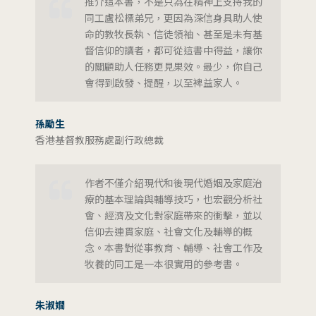
推介這本書，不是只為在精神上支持我的
同工盧松標弟兄，更因為深信身具助人使
命的教牧長執、信徒領袖、甚至是未有基
督信仰的讀者，都可從這書中得益，讓你
的關顧助人任務更見果效。最少，你自己
會得到啟發、提醒，以至裨益家人。
孫勵生
香港基督教服務處副行政總裁
作者不僅介紹現代和後現代婚姻及家庭治
療的基本理論與輔導技巧，也宏觀分析社
會、經濟及文化對家庭帶來的衝擊，並以
信仰去連貫家庭、社會文化及輔導的概
念。本書對從事教育、輔導、社會工作及
牧養的同工是一本很實用的參考書。
朱淑嫺