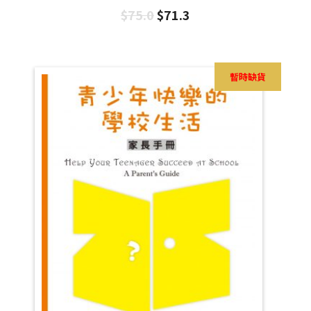
$
75.0
$
71.3
暫時缺貨