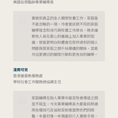
美國註冊臨牀專業輔導員
要做到真正的全人關懷牧養工作，家庭是
不能忽略的一環。作者嘗試把不同的家庭
輔導理念和技巧與牧養工作揉合，務求讓
教牧人員在愛心的基礎上加入專業的知
識，使能更明白和體會信眾所遇到的個人
問題與其家庭之間千絲萬縷的關係，並能
作出更適切的關懷行動和更有效的輔導。
凌周可兒
香港基督教服務處
學校社會工作服務總協調主任
家庭輔導在助人專業中甚至牧者傳道之間
並不陌生，今天專業輔導員大都能純熟運
用各種技巧去協助受助者面對他們的困
難。本書好像一本精要的介入實務手冊，