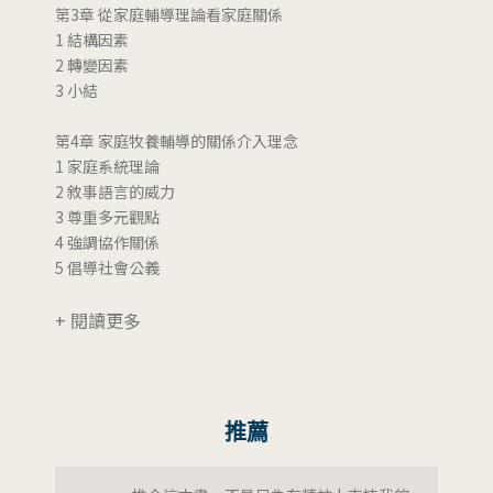
第3章 從家庭輔導理論看家庭關係
1 結構因素
2 轉變因素
3 小結
第4章 家庭牧養輔導的關係介入理念
1 家庭系統理論
2 敘事語言的威力
3 尊重多元觀點
4 強調協作關係
5 倡導社會公義
+ 閱讀更多
推薦