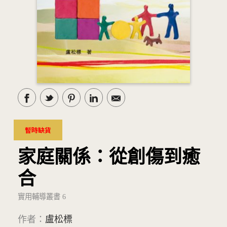
暫時缺貨
家庭關係：從創傷到癒
合
實用輔導叢書 6
作者：
盧松標