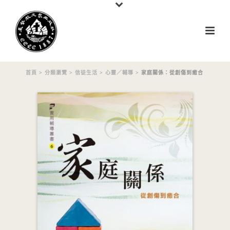
首頁
>
分類瀏覽
>
信徒生活
>
心靈／輔導
> 家庭關係：從創傷到癒合