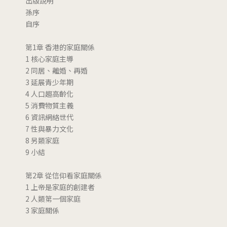
出版說明
孫序
自序
第1章 香港的家庭關係
1 核心家庭主導
2 同居、離婚、再婚
3 延展青少年期
4 人口趨高齡化
5 消費物質主義
6 資訊網絡世代
7 性與暴力文化
8 另類家庭
9 小結
第2章 從信仰看家庭關係
1 上帝是家庭的創建者
2 人類第一個家庭
3 家庭關係