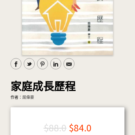
家庭成長歷程
作者：
屈偉豪
$
88.0
$
84.0