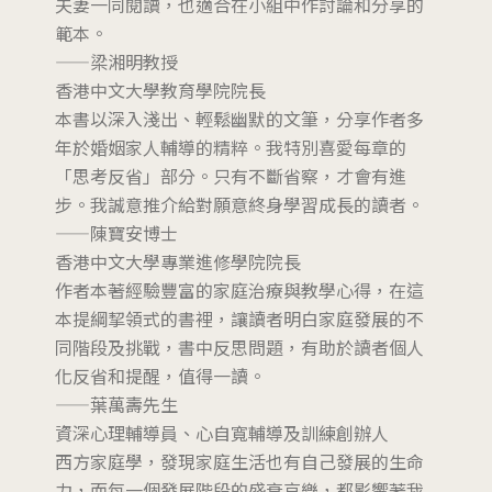
夫妻一同閱讀，也適合在小組中作討論和分享的
範本。
——梁湘明教授
香港中文大學教育學院院長
本書以深入淺出、輕鬆幽默的文筆，分享作者多
年於婚姻家人輔導的精粹。我特別喜愛每章的
「思考反省」部分。只有不斷省察，才會有進
步。我誠意推介給對願意終身學習成長的讀者。
——陳寶安博士
香港中文大學專業進修學院院長
作者本著經驗豐富的家庭治療與教學心得，在這
本提綱挈領式的書裡，讓讀者明白家庭發展的不
同階段及挑戰，書中反思問題，有助於讀者個人
化反省和提醒，值得一讀。
——葉萬壽先生
資深心理輔導員、心自寬輔導及訓練創辦人
西方家庭學，發現家庭生活也有自己發展的生命
力，而每一個發展階段的盛衰哀樂，都影響著我