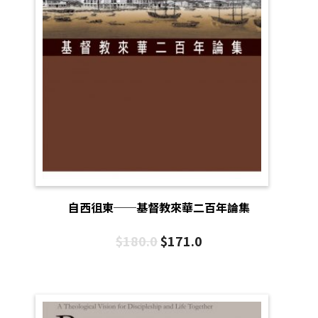
自西徂東──基督教來華二百年論集
$
180.0
$
171.0