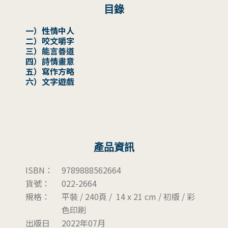
目錄
一）性情中人
二）咬文嚼字
三）能言善道
四）詩情畫意
五）寫作方略
六）文字遊戲
產品資訊
ISBN：
9789888562664
貨號：
022-2664
規格：
平裝 / 240頁 / 14 x 21 cm / 初版 / 彩
色印刷
出版日
2022年07月