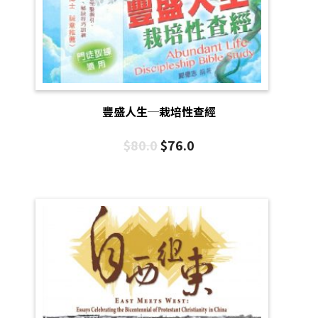
豐盛人生─栽培性查經
$
80.0
$
76.0