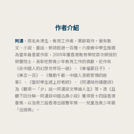
作者介紹
阿濃
，原名朱溥生，教育工作者，業餘寫作，著有散
文、小說、童話、新詩超過一百種。六度被中學生推選
為當年最喜愛作家，2009年獲香港教育學院首次頒授的
榮譽院士，表彰他對青少年教育工作的貢獻。近作有
《去中國人的幻想世界玩一趟》、《幸福窮日子》、
《美言一百》、《聲動千載─中國人憑歌寄情的故
事》、《當好學生遇上好老師》、《阿濃陪你讀唐詩》
及《聽君一「夕」話一阿濃談文學論人生》等。憑《且
聽下回分解─阿濃談中國古典小說》獲得第十四屆香港
書獎，以及第三屆香港出版雙年獎——兒童及青少年類
「出版獎」。