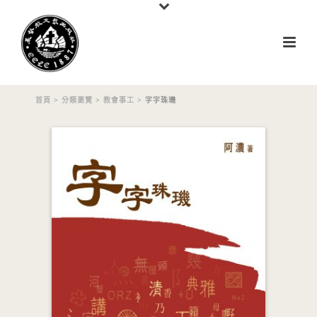
首頁
>
分類瀏覽
>
教會事工
> 字字珠璣