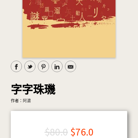
字字珠璣
作者：
阿濃
$
80.0
$
76.0