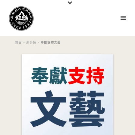
首頁
>
未分類
> 奉獻支持文藝