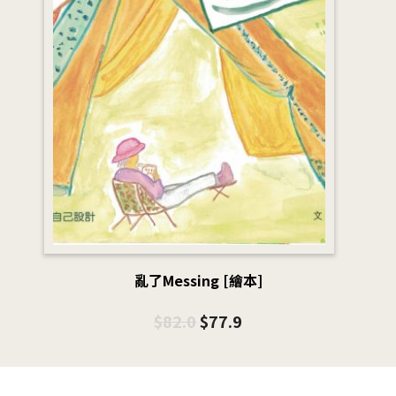
亂了Messing [繪本]
$
82.0
$
77.9