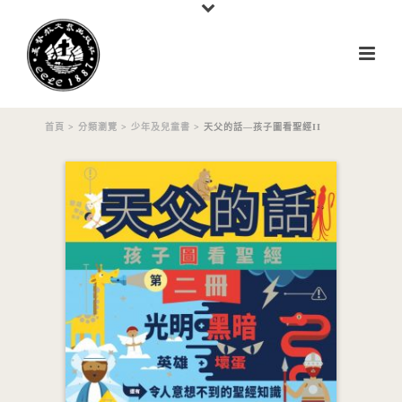
首頁
>
分類瀏覽
>
少年及兒童書
> 天父的話—孩子圖看聖經II