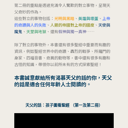
第二冊的重點是透過充滿令人驚歎的對立事物，呈現天
父奇妙的作為。
這些對立的事物包括：
光明與黑暗
、
英雄與壞蛋
、
上帝
的奇蹟與人的失敗
、
人類的帝國對上帝的國度
、
天使與
魔鬼
、
天堂與地獄
、還有
假神與獨一真神
……
除了對立的事物外，本書還有很多聖經中重要而有趣的
資訊，例如聖經世界中的奇蹟、轟烈的戰爭、所羅門的
身家、四福音書、奇異的動物等，書中還有很多有趣和
古怪的知識，帶領你以前所未有的方式探索聖經！
本書誠意獻給所有渴慕天父的話的你，天父
的話是適合任何年齡人士閱讀的。
天父的話：孩子圖看聖經 （第一及第二冊）