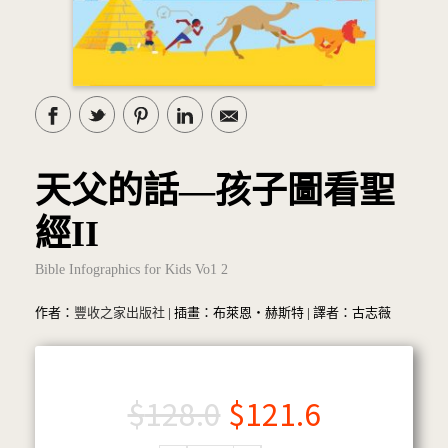
天父的話—孩子圖看聖
經II
Bible Infographics for Kids Vo1 2
作者：
豐收之家出版社
| 插畫：布萊恩‧赫斯特 | 譯者：古志薇
$
128.0
$
121.6