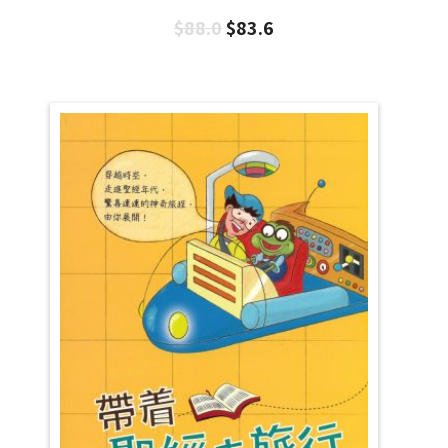
$
88.0
$
83.6