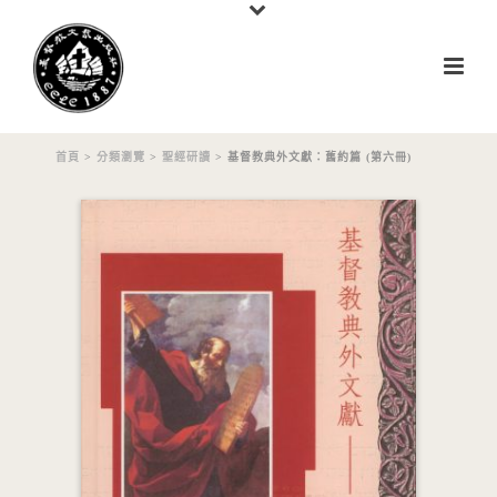
首頁
>
分類瀏覽
>
聖經研讀
> 基督教典外文獻：舊約篇 (第六冊)