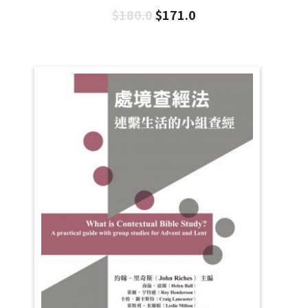
$
180.0
$
171.0