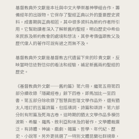
基督教典外文獻是本社與中文大學崇基神學組合作，籌
備經年的出版物。它保存了聖經正典以外的重要歷史資
料，成書期與正典相若，其中很多資料為新約作者所引
用。它幫助讀者深入了解新舊約聖經，明白歷史中希伯
來民族及新約教會的處境和想法，其參考價值跟教父及
歷代偉人的著作可說有過之而無不及。
基督教典外文獻是基督教古代遺留下來的珍貴文獻，反
映當時信徒對信仰的看法和經驗，補足新舊兩約聖經的
歷史。
《基督教典外文獻──舊約篇》第六冊，繼第五冊第四
部分續收錄「隱藏經卷」餘下四卷，即馬加比一至四
書。第五部分除收錄了智慧與哲理文學作品外，還有猶
太人增訂的五篇詩篇，包括禱詞、詩篇和頌詩。第六部
分則有附篇及死海古卷。這時期的猶太文學作品多模仿
波斯、希臘、羅馬、敘利亞和埃及的著作，文學體裁廣
泛，有詩體、神諭、戲劇、雜篇、哲學、年代紀、歷
史、小說等。另外更挑選了一特別文體昆蘭社群規章，