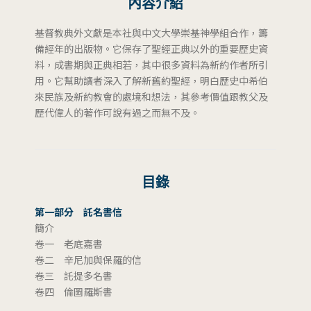
內容介紹
基督教典外文獻是本社與中文大學崇基神學組合作，籌
備經年的出版物。它保存了聖經正典以外的重要歷史資
料，成書期與正典相若，其中很多資料為新約作者所引
用。它幫助讀者深入了解新舊約聖經，明白歷史中希伯
來民族及新約教會的處境和想法，其參考價值跟教父及
歷代偉人的著作可說有過之而無不及。
目錄
第一部分 託名書信
簡介
卷一 老底嘉書
卷二 辛尼加與保羅的信
卷三 託提多名書
卷四 倫圖羅斯書