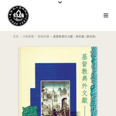
首頁
>
分類瀏覽
>
聖經研讀
> 基督教典外文獻：新約篇 (第四冊)