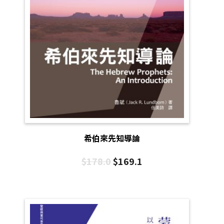
希伯來先知導論
$
178.0
$
169.1