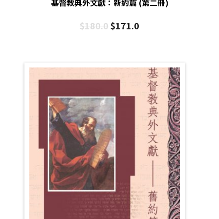
基督教典外文獻：新約篇 (第二冊)
$
180.0
$
171.0