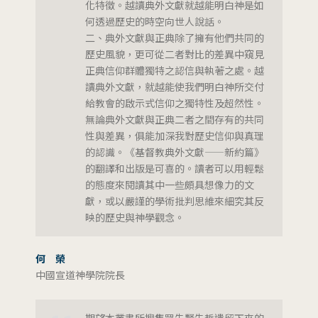
化特徵。越讀典外文獻就越能明白神是如
何透過歷史的時空向世人說話。
二、典外文獻與正典除了擁有他們共同的
歷史風貌，更可從二者對比的差異中窺見
正典信仰群體獨特之認信與執著之處。越
讀典外文獻，就越能使我們明白神所交付
給教會的啟示式信仰之獨特性及超然性。
無論典外文獻與正典二者之間存有的共同
性與差異，俱能加深我對歷史信仰與真理
的認識。《基督教典外文獻——新約篇》
的翻譯和出版是可喜的。讀者可以用輕鬆
的態度來閱讀其中一些頗具想像力的文
獻，或以嚴謹的學術批判思維來細究其反
映的歷史與神學觀念。
何 榮
中國宣道神學院院長
期望本叢書所搜集眾先賢先哲遺留下來的