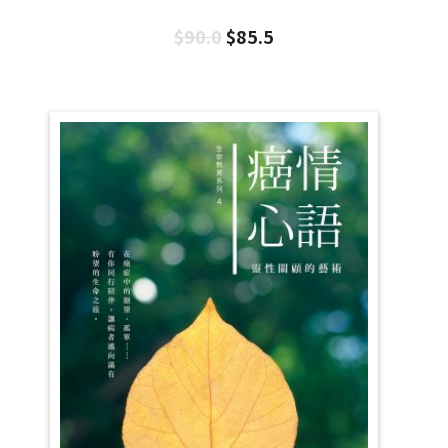
$
90.0
$
85.5