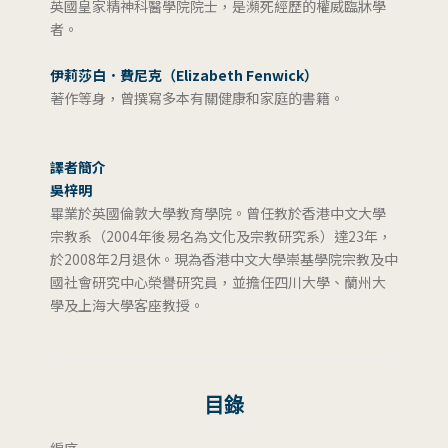
英國皇家精神科醫學院院士，是瀕死經歷的權威臨牀學
者。
伊莉莎白．費尼克（Elizabeth Fenwick）
著作等身，曾撰寫多本有關健康和家庭的書籍。
譯者簡介
吳梓明
畢業於英國倫敦大學教育學院。曾任教於香港中文大學
宗教系（2004年後易名為文化及宗教研究系）達23年，
於2008年2月退休。現為香港中文大學崇基學院宗教及中
國社會研究中心榮譽研究員，並擔任四川大學、蘭州大
學及上海大學客座教授。
目錄
編序