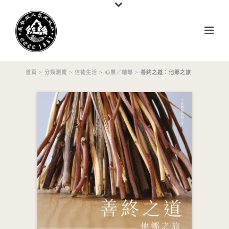
首頁
>
分類瀏覽
>
信徒生活
>
心靈／輔導
> 善終之道：他鄉之旅