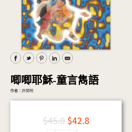
唧唧耶穌-童言雋語
作者：
許開明
$
45.0
$
42.8