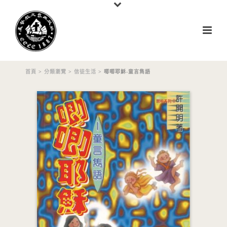
首頁
>
分類瀏覽
>
信徒生活
> 唧唧耶穌-童言雋語