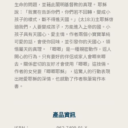
生命的問題，並藉此閳明基督教的真理。 耶穌
說：「我實在告訴你們，你們若不回轉，變成小
孩子的樣式，斷不得進天國。」(太18:3)主耶穌啓
迪我們，人要變成孩子，方能進入上帝的國。小
孩子具有天國心、愛主情。作者兩個小寶寶單純
可愛的話，會使你回味，並引發你的天國心，領
悟屬天的真理。 「唧唧」是一種親密動作，逗人
開心的行為。只有要好的伴侶或家人會唧來唧
去。關係密切的友好才會使用「唧唧」這技倆。
作者的女兒要「唧唧耶穌」，這驚人的行動表現
出她愛耶穌的深情，也感動了作者執筆寫作本
書。
產品資訊
ISBN：
962-7409-91-X