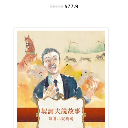
$
82.0
$
77.9