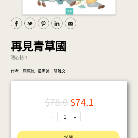
再見青草國
暖心帖 3
作者：
周惠鳳
| 插畫師：關雅文
$
78.0
$
74.1
試閱