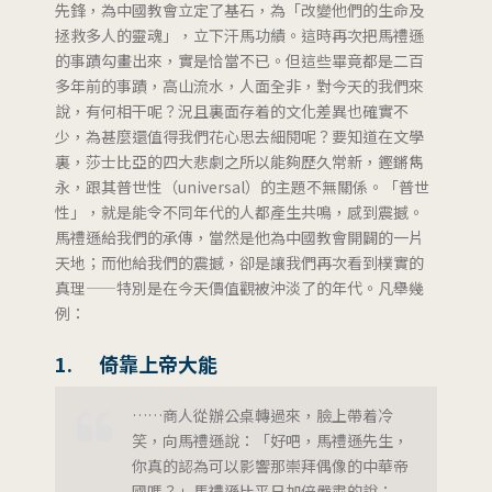
先鋒，為中國教會立定了基石，為「改變他們的生命及
拯救多人的靈魂」，立下汗馬功績。這時再次把馬禮遜
的事蹟勾畫出來，實是恰當不已。但這些畢竟都是二百
多年前的事蹟，高山流水，人面全非，對今天的我們來
說，有何相干呢？況且裏面存着的文化差異也確實不
少，為甚麼還值得我們花心思去細閱呢？要知道在文學
裏，莎士比亞的四大悲劇之所以能夠歷久常新，鏗鏘雋
永，跟其普世性（universal）的主題不無關係。「普世
性」，就是能令不同年代的人都產生共鳴，感到震撼。
馬禮遜給我們的承傳，當然是他為中國教會開闢的一片
天地；而他給我們的震撼，卻是讓我們再次看到樸實的
真理——特別是在今天價值觀被沖淡了的年代。凡舉幾
例：
1. 倚靠上帝大能
……商人從辦公桌轉過來，臉上帶着冷
笑，向馬禮遜說：「好吧，馬禮遜先生，
你真的認為可以影響那崇拜偶像的中華帝
國嗎？」馬禮遜比平日加倍嚴肅的說：