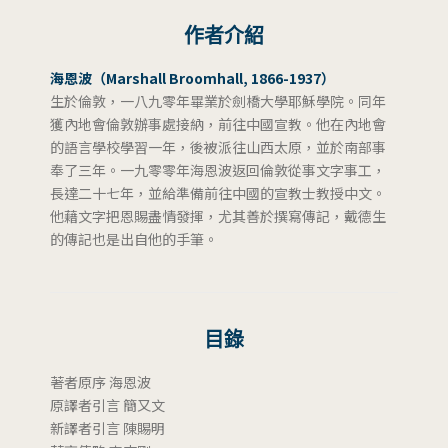
作者介紹
海恩波（Marshall Broomhall, 1866-1937）
生於倫敦，一八九零年畢業於劍橋大學耶穌學院。同年
獲內地會倫敦辦事處接納，前往中國宣教。他在內地會
的語言學校學習一年，後被派往山西太原，並於南部事
奉了三年。一九零零年海恩波返回倫敦從事文字事工，
長達二十七年，並給準備前往中國的宣教士教授中文。
他藉文字把恩賜盡情發揮，尤其善於撰寫傳記，戴德生
的傳記也是出自他的手筆。
目錄
著者原序 海恩波
原譯者引言 簡又文
新譯者引言 陳賜明