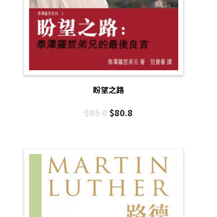
盼望之路
$
85.0
$
80.8