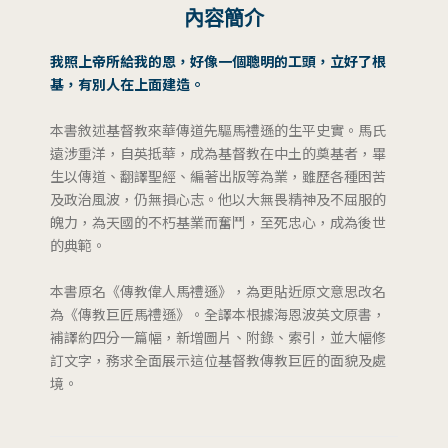
內容簡介
我照上帝所給我的恩，好像一個聰明的工頭，立好了根
基，有別人在上面建造。
本書敘述基督教來華傳道先驅馬禮遜的生平史實。馬氏
遠涉重洋，自英抵華，成為基督教在中土的奠基者，畢
生以傳道、翻譯聖經、編著出版等為業，雖歷各種困苦
及政治風波，仍無損心志。他以大無畏精神及不屈服的
魄力，為天國的不朽基業而奮鬥，至死忠心，成為後世
的典範。
本書原名《傳教偉人馬禮遜》，為更貼近原文意思改名
為《傳教巨匠馬禮遜》。全譯本根據海恩波英文原書，
補譯約四分一篇幅，新增圖片、附錄、索引，並大幅修
訂文字，務求全面展示這位基督教傳教巨匠的面貌及處
境。