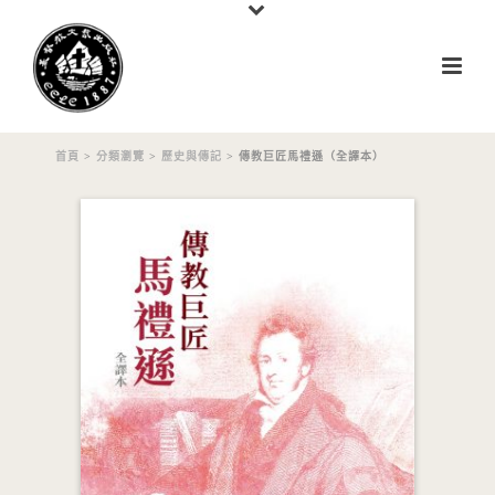
首頁
>
分類瀏覽
>
歷史與傳記
> 傳教巨匠馬禮遜（全譯本）