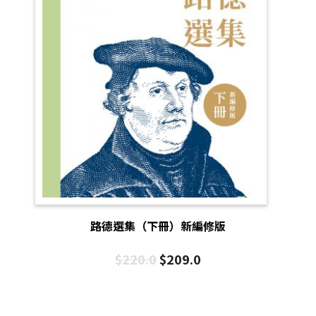
路德選集（下冊）新編修版
$
220.0
$
209.0