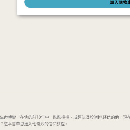
加入購物
生命轉變，在他的前70年中，跌跌撞撞，成經沈湎於賭博.迷信的他，現
事？這本書帶您進入他奇妙的信仰旅程。