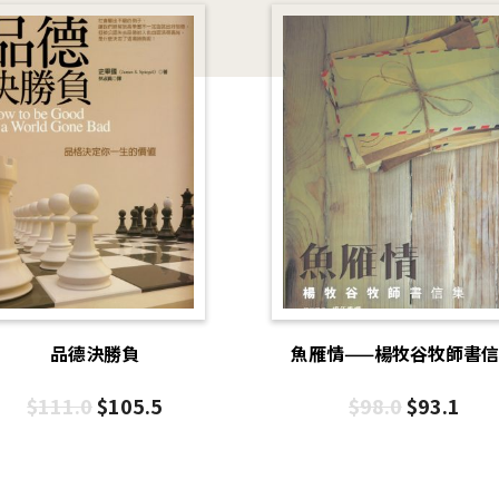
品德決勝負
魚雁情——楊牧谷牧師書
$
111.0
$
105.5
$
98.0
$
93.1