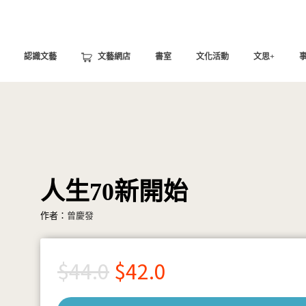
認識文藝
文藝網店
書室
文化活動
文思+
人生70新開始
作者：
曾慶發
$
44.0
$
42.0