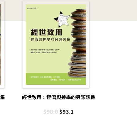
信集
經世致用：經濟與神學的另類想像
$
98.0
$
93.1