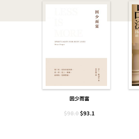
因少而富
$
98.0
$
93.1