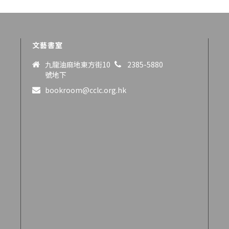
文藝書室
九龍油麻地東方街10
2385-5880
號地下
bookroom@cclc.org.hk