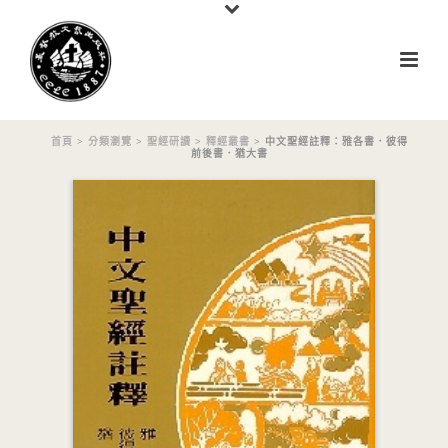
首頁
>
分類瀏覽
>
聖經研讀
>
釋經叢書
> 中文聖經註釋：雅各書．彼得
前後書．猶大書