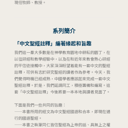
現任牧師、教授。
系列簡介
「中文聖經註釋」編著緣起和旨趣
我們這一羣大多數是在神學教育園地中耕耘的園丁，在
以往研經和教學經驗中，以及在和近年來教會熱心研經
的平信徒接觸中，大家深深盼望着能有一套中文的聖經
註釋，可供有志於研究聖經的讀者作為參考。今天，我
們覺得時機已經成熟，中國學者應該起來完成一套中文
聖經註釋。於是，我們延請同工，積極籌備和編寫。這
套「中文聖經註釋」今後將要一本本地與讀者見面了。
下面是我們一些共同的旨趣：
——本書所用的經文為中文聖經國語和合本，即現在通
行的國語聖經。
——本書之執筆同仁皆信聖經為上帝的話、具無上之權