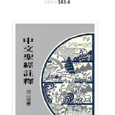
$
88.0
$
83.6