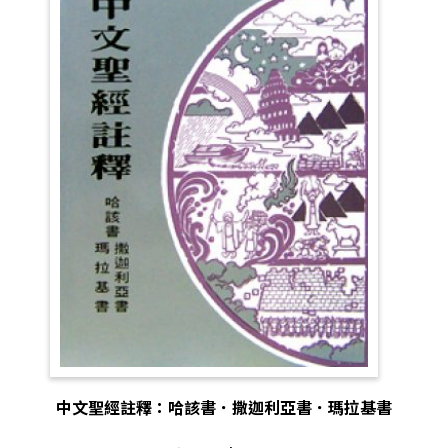
中文聖經註釋：哈該書．撒迦利亞書．瑪拉基書