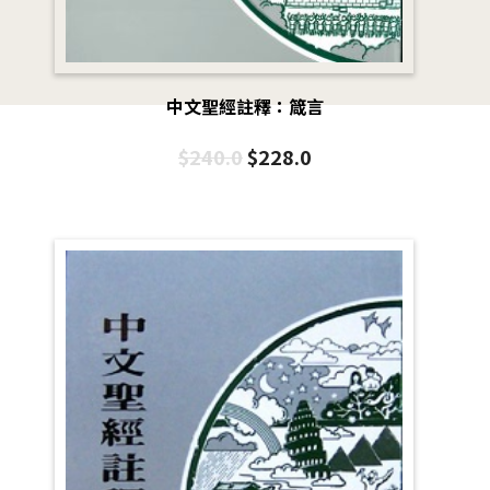
中文聖經註釋：箴言
$
240.0
$
228.0