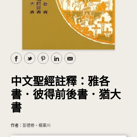
中文聖經註釋：雅各
書．彼得前後書．猶大
書
作者：
彭德修
、
楊東川