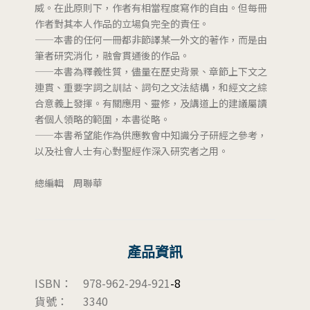
威。在此原則下，作者有相當程度寫作的自由。但每冊
作者對其本人作品的立場負完全的責任。
——本書的任何一冊都非節譯某一外文的著作，而是由
筆者研究消化，融會貫通後的作品。
——本書為釋義性質，儘量在歷史背景、章節上下文之
連貫、重要字詞之訓詁、詞句之文法結構，和經文之綜
合意義上發揮。有關應用、靈修，及講道上的建議屬讀
者個人領略的範圍，本書從略。
——本書希望能作為供應教會中知識分子研經之參考，
以及社會人士有心對聖經作深入研究者之用。
總編輯 周聯華
產品資訊
ISBN：
978-962-294-921
-8
貨號：
3340